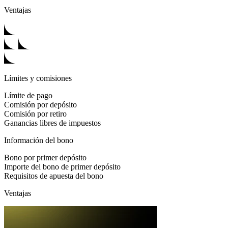
Ventajas
Límites y comisiones
Límite de pago
Comisión por depósito
Comisión por retiro
Ganancias libres de impuestos
Información del bono
Bono por primer depósito
Importe del bono de primer depósito
Requisitos de apuesta del bono
Ventajas