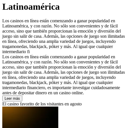
Latinoamérica
Los casinos en línea están comenzando a ganar popularidad en
Latinoamérica, y con razón. No sólo son convenientes y de fácil
acceso, sino que también proporcionan la emoción y diversión del
juego sin salir de casa. Además, las opciones de juego son ilimitadas
en línea, ofreciendo una amplia variedad de juegos, incluyendo
tragamonedas, blackjack, póker y más. Al igual que cualquier
intermediario fi
Los casinos en línea están comenzando a ganar popularidad en
Latinoamérica, y con razón. No sólo son convenientes y de fácil
acceso, sino que también proporcionan la emoción y diversión del
juego sin salir de casa. Además, las opciones de juego son ilimitadas
en línea, ofreciendo una amplia variedad de juegos, incluyendo
tragamonedas, blackjack, póker y más. Al igual que cualquier
intermediario fi
nanciero, es importante investigar cuidadosamente
antes de depositar dinero en un casino online.
Leer más
El casino favorito de los visitantes
en agosto