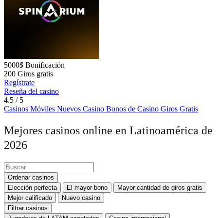
5000$
Bonificación
200
Giros gratis
Regístrate
Reseña del casino
4.5
/ 5
Casinos Móviles
Nuevos Casino
Bonos de Casino
Giros Gratis
Mejores casinos online en Latinoamérica de
2026
Ordenar casinos
Elección perfecta
El mayor bono
Mayor cantidad de giros gratis
Mejor calificado
Nuevo casino
Filtrar casinos