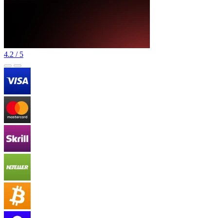
4.2
/ 5