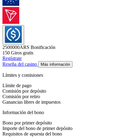
2500000ARS
Bonificación
150
Giros gratis
Regístrate
Reseña del casino
Más información
Límites y comisiones
Límite de pago
Comisión por depósito
Comisión por retiro
Ganancias libres de impuestos
Información del bono
Bono por primer depósito
Importe del bono de primer depósito
Requisitos de apuesta del bono