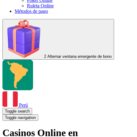
Poker Online
Ruleta Online
Métodos de pago
2
Alternar ventana emergente de bono
Perú
Toggle search
Toggle navigation
Casinos Online en