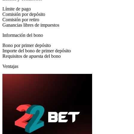
Límite de pago
Comisión por depósito
Comisión por retiro
Ganancias libres de impuestos
Información del bono
Bono por primer depósito
Importe del bono de primer depósito
Requisitos de apuesta del bono
Ventajas