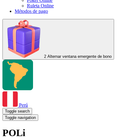
Poker Online
Ruleta Online
Métodos de pago
2
Alternar ventana emergente de bono
Perú
Toggle search
Toggle navigation
POLi