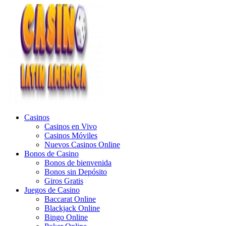
Casinos
Casinos en Vivo
Casinos Móviles
Nuevos Casinos Online
Bonos de Casino
Bonos de bienvenida
Bonos sin Depósito
Giros Gratis
Juegos de Casino
Baccarat Online
Blackjack Online
Bingo Online