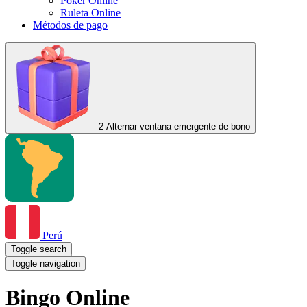
Poker Online
Ruleta Online
Métodos de pago
2
Alternar ventana emergente de bono
Perú
Toggle search
Toggle navigation
Bingo Online