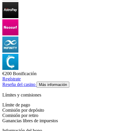
€200
Bonificación
Regístrate
Reseña del casino
Más información
Límites y comisiones
Límite de pago
Comisión por depósito
Comisión por retiro
Ganancias libres de impuestos
Información del bono