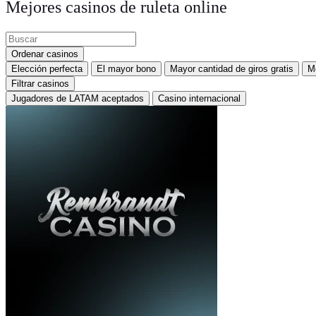
Mejores casinos de ruleta online
Ordenar casinos
Elección perfecta
El mayor bono
Mayor cantidad de giros gratis
Me
Filtrar casinos
Jugadores de LATAM aceptados
Casino internacional