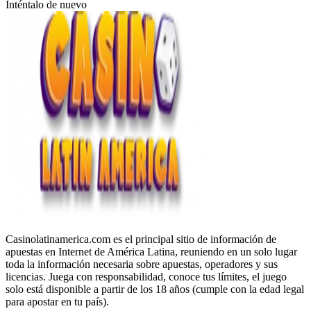
Inténtalo de nuevo
Casinolatinamerica.com es el principal sitio de información de
apuestas en Internet de América Latina, reuniendo en un solo lugar
toda la información necesaria sobre apuestas, operadores y sus
licencias. Juega con responsabilidad, conoce tus límites, el juego
solo está disponible a partir de los 18 años (cumple con la edad legal
para apostar en tu país).