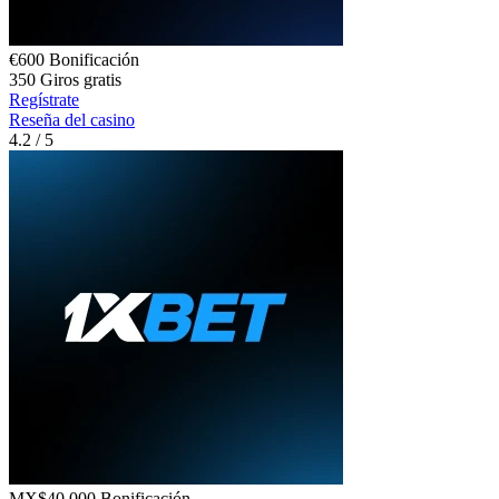
€600
Bonificación
350
Giros gratis
Regístrate
Reseña del casino
4.2
/ 5
MX$40,000
Bonificación