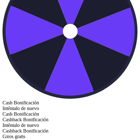
Cash Bonificación
Inténtalo de nuevo
Cash Bonificación
Cashback Bonificación
Inténtalo de nuevo
Cashback Bonificación
Giros gratis