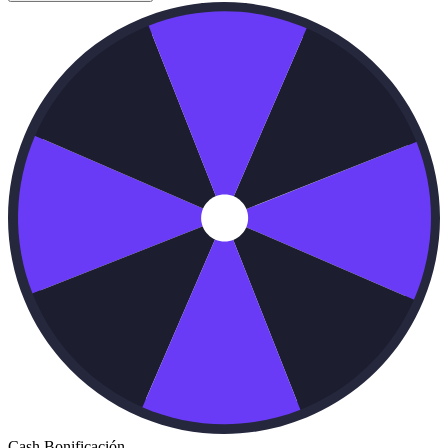
Cash Bonificación