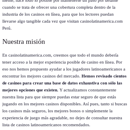
mente, hace todo lo posible por mantenerse un paso por delante
cuando se trata de ofrecer una cobertura completa dentro de la
industria de los casinos en línea, para que los lectores puedan
llevarse algo tangible cada vez que visitan casinolatinamerica.com
Perú.
Nuestra misión
En casinolatinamerica.com, creemos que todo el mundo debería
tener acceso a la mejor experiencia posible de casino en línea. Por
eso nos hemos propuesto ayudar a los jugadores latinoamericanos a
encontrar los mejores casinos del mercado.
Hemos revisado cientos
de casinos para crear una base de datos exhaustiva con sólo las
mejores opciones que existen.
Y actualizamos constantemente
nuestra lista para que siempre puedas estar seguro de que estás
jugando en los mejores casinos disponibles. Así pues, tanto si buscas
los casinos más seguros, los mejores bonos o simplemente la
experiencia de juego más agradable, no dejes de consultar nuestra
lista de casinos latinoamericanos recomendados.