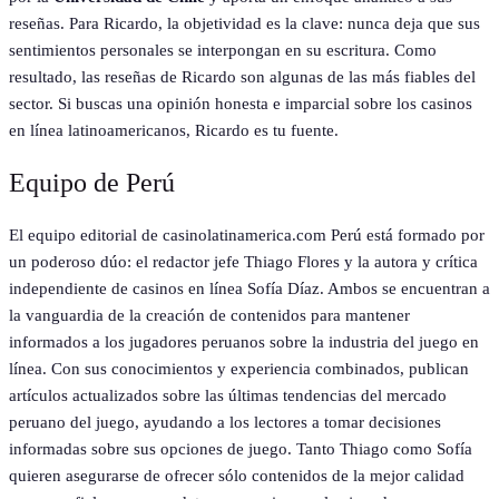
reseñas. Para Ricardo, la objetividad es la clave: nunca deja que sus
sentimientos personales se interpongan en su escritura. Como
resultado, las reseñas de Ricardo son algunas de las más fiables del
sector. Si buscas una opinión honesta e imparcial sobre los casinos
en línea latinoamericanos, Ricardo es tu fuente.
Equipo de Perú
El equipo editorial de casinolatinamerica.com Perú está formado por
un poderoso dúo: el redactor jefe Thiago Flores y la autora y crítica
independiente de casinos en línea Sofía Díaz. Ambos se encuentran a
la vanguardia de la creación de contenidos para mantener
informados a los jugadores peruanos sobre la industria del juego en
línea. Con sus conocimientos y experiencia combinados, publican
artículos actualizados sobre las últimas tendencias del mercado
peruano del juego, ayudando a los lectores a tomar decisiones
informadas sobre sus opciones de juego. Tanto Thiago como Sofía
quieren asegurarse de ofrecer sólo contenidos de la mejor calidad