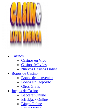
Casinos
Casinos en Vivo
Casinos Móviles
Nuevos Casinos Online
Bonos de Casino
Bonos de bienvenida
Bonos sin Depósito
Giros Gratis
Juegos de Casino
Baccarat Online
Blackjack Online
Bingo Online