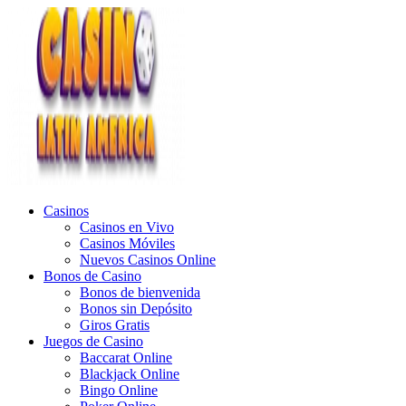
Casinos
Casinos en Vivo
Casinos Móviles
Nuevos Casinos Online
Bonos de Casino
Bonos de bienvenida
Bonos sin Depósito
Giros Gratis
Juegos de Casino
Baccarat Online
Blackjack Online
Bingo Online