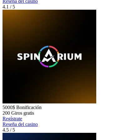
Reseña del casino
4.1
/ 5
5000$
Bonificación
200
Giros gratis
Regístrate
Reseña del casino
4.5
/ 5