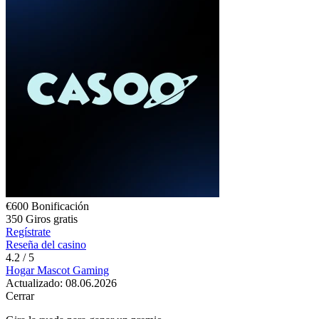
€600
Bonificación
350
Giros gratis
Regístrate
Reseña del casino
4.2
/ 5
Hogar
Mascot Gaming
Actualizado:
08.06.2026
Cerrar