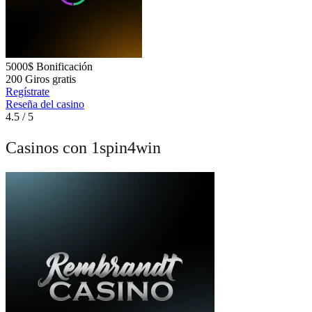
5000$
Bonificación
200
Giros gratis
Regístrate
Reseña del casino
4.5
/ 5
Casinos con 1spin4win