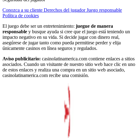
Conozca a su cliente
Derechos del jugador
Juego responsable
Política de cookies
El juego debe ser un entretenimiento:
juegue de manera
responsable
y busque ayuda si cree que el juego está teniendo un
impacto negativo en su vida. Si decide jugar con dinero real,
asegúrese de jugar tanto como pueda permitirse perder y elija
únicamente casinos en línea seguros y regulados.
Aviso publicitario:
casinolatinamerica.com contiene enlaces a sitios
asociados. Cuando un visitante de nuestro sitio web hace clic en uno
de estos enlaces y realiza una compra en un sitio web asociado,
casinolatinamerica.com recibe una comisión.