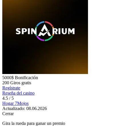
5000$
Bonificación
200
Giros gratis
Regístrate
Reseña del casino
4.5
/ 5
Hogar
7Mojos
Actualizado:
08.06.2026
Cerrar
Gira la rueda para ganar un premio