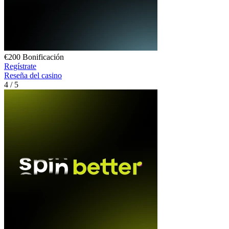
€200
Bonificación
Regístrate
Reseña del casino
4
/ 5