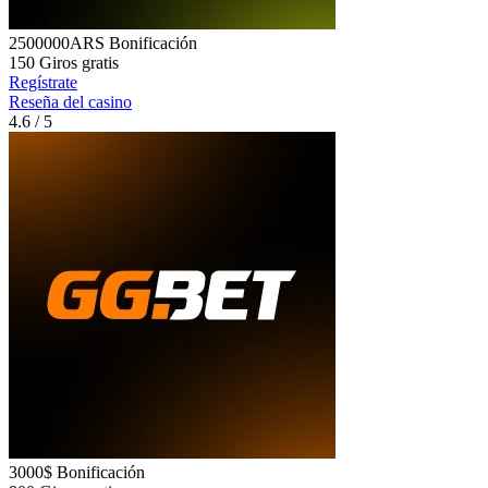
2500000ARS
Bonificación
150
Giros gratis
Regístrate
Reseña del casino
4.6
/ 5
3000$
Bonificación