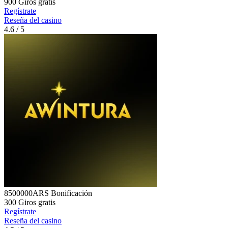
900
Giros gratis
Regístrate
Reseña del casino
4.6
/ 5
8500000ARS
Bonificación
300
Giros gratis
Regístrate
Reseña del casino