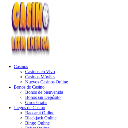
Casinos
Casinos en Vivo
Casinos Móviles
Nuevos Casinos Online
Bonos de Casino
Bonos de bienvenida
Bonos sin Depósito
Giros Gratis
Juegos de Casino
Baccarat Online
Blackjack Online
Bingo Online