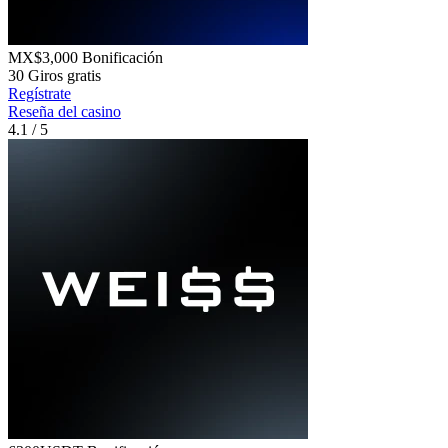
MX$3,000
Bonificación
30
Giros gratis
Regístrate
Reseña del casino
4.1
/ 5