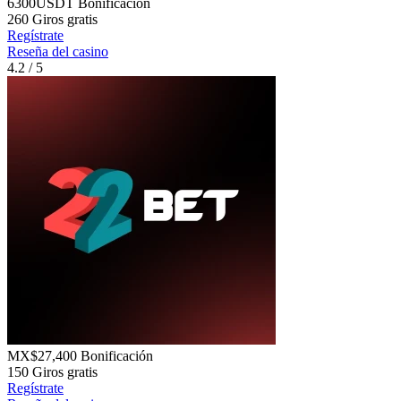
6300USDT
Bonificación
260
Giros gratis
Regístrate
Reseña del casino
4.2
/ 5
MX$27,400
Bonificación
150
Giros gratis
Regístrate