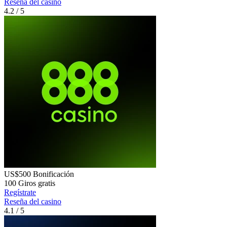
Reseña del casino
4.2
/ 5
US$500
Bonificación
100
Giros gratis
Regístrate
Reseña del casino
4.1
/ 5