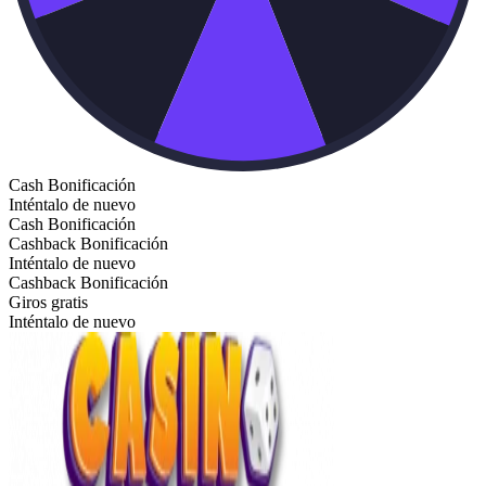
Cash Bonificación
Inténtalo de nuevo
Cash Bonificación
Cashback Bonificación
Inténtalo de nuevo
Cashback Bonificación
Giros gratis
Inténtalo de nuevo