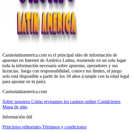
Casinolatinamerica.com es el principal sitio de información de
apuestas en Internet de América Latina, reuniendo en un solo lugar
toda la información necesaria sobre apuestas, operadores y sus
licencias. Juega con responsabilidad, conoce tus límites, el juego
solo está disponible a partir de los 18 años (cumple con la edad legal
para apostar en tu país).
Casinolatinamerica.com
Sobre nosotros
Cómo revisamos los casinos online
Contáctenos
Mapa de sitio
Información útil
Principios editoriales
Términos y condiciones