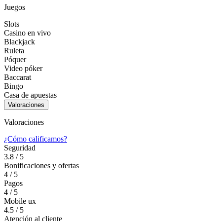
Juegos
Slots
Casino en vivo
Blackjack
Ruleta
Póquer
Video póker
Baccarat
Bingo
Casa de apuestas
Valoraciones
Valoraciones
¿Cómo calificamos?
Seguridad
3.8
/ 5
Bonificaciones y ofertas
4
/ 5
Pagos
4
/ 5
Mobile ux
4.5
/ 5
Atención al cliente