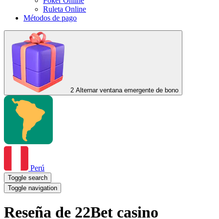
Poker Online
Ruleta Online
Métodos de pago
2
Alternar ventana emergente de bono
Perú
Toggle search
Toggle navigation
Reseña de 22Bet casino