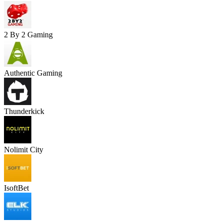
2 By 2 Gaming
Authentic Gaming
Thunderkick
Nolimit City
IsoftBet