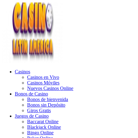
Casinos
Casinos en Vivo
Casinos Móviles
Nuevos Casinos Online
Bonos de Casino
Bonos de bienvenida
Bonos sin Depósito
Giros Gratis
Juegos de Casino
Baccarat Online
Blackjack Online
Bingo Online