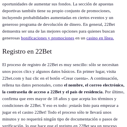
oportunidades de aumentar sus fondos. La sección de apuestas
deportivas también tiene su propio conjunto de promociones,
incluyendo probabilidades aumentadas en ciertos eventos y un
generoso programa de devolución de dinero. En general, 22Bet
demuestra ser una de las mejores opciones para quienes buscan
generosas
bonificaciones y promociones
en un
casino en línea.
Registro en 22Bet
El proceso de registro de 22Bet es muy sencillo: sólo se necesitan
unos pocos clics y algunos datos básicos. En primer lugar, visita
22bet.com y haz clic en el botón «Crear cuenta». A continuación,
rellena tus datos personales, como
el nombre, el correo electrónico,
la contraseña de acceso a 22Bet y el país de residencia.
Por último,
confirma que eres mayor de 18 años y que acepta los términos y
condiciones de 22Bet. Y eso es todo: ¡estarás listo para empezar a
jugar en el casino 22Bet! Todo el proceso sólo te llevará unos
minutos y no requerirá ningún tipo de documentación o pasos de
verificación, lo que hace que el registro en 22Bet sea un proceso