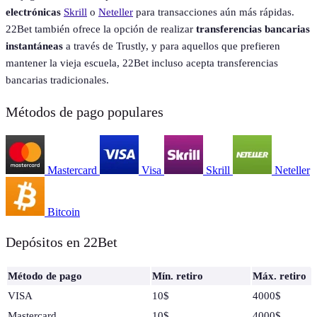
electrónicas
Skrill
o
Neteller
para transacciones aún más rápidas.
22Bet también ofrece la opción de realizar
transferencias bancarias
instantáneas
a través de Trustly, y para aquellos que prefieren
mantener la vieja escuela, 22Bet incluso acepta transferencias
bancarias tradicionales.
Métodos de pago populares
Mastercard
Visa
Skrill
Neteller
Bitcoin
Depósitos en 22Bet
Método de pago
Mín. retiro
Máx. retiro
VISA
10$
4000$
Mastercard
10$
4000$