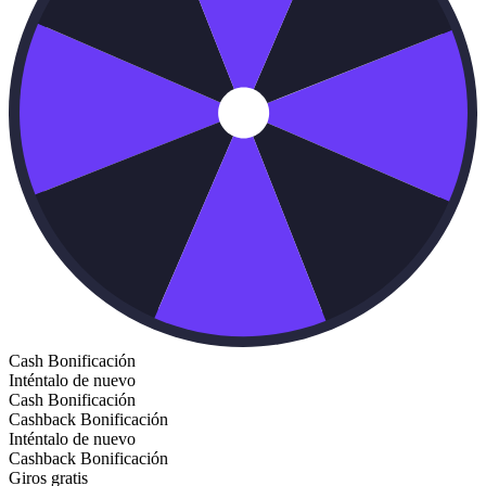
Cash Bonificación
Inténtalo de nuevo
Cash Bonificación
Cashback Bonificación
Inténtalo de nuevo
Cashback Bonificación
Giros gratis