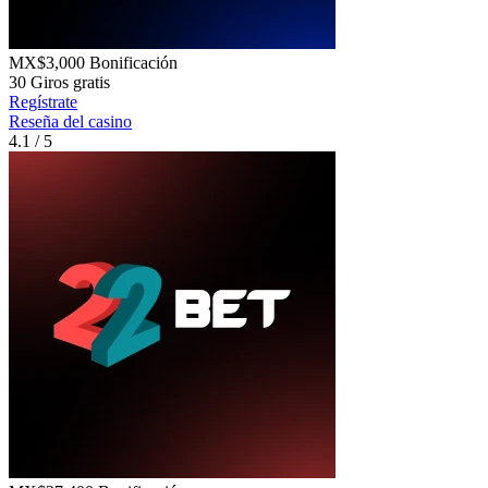
MX$3,000
Bonificación
30
Giros gratis
Regístrate
Reseña del casino
4.1
/ 5