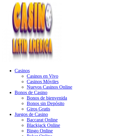
Casinos
Casinos en Vivo
Casinos Móviles
Nuevos Casinos Online
Bonos de Casino
Bonos de bienvenida
Bonos sin Depósito
Giros Gratis
Juegos de Casino
Baccarat Online
Blackjack Online
Bingo Online