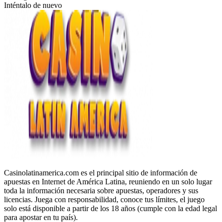
Inténtalo de nuevo
Casinolatinamerica.com es el principal sitio de información de
apuestas en Internet de América Latina, reuniendo en un solo lugar
toda la información necesaria sobre apuestas, operadores y sus
licencias. Juega con responsabilidad, conoce tus límites, el juego
solo está disponible a partir de los 18 años (cumple con la edad legal
para apostar en tu país).