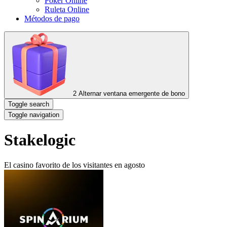
Poker Online
Ruleta Online
Métodos de pago
2
Alternar ventana emergente de bono
Toggle search
Toggle navigation
Stakelogic
El casino favorito de los visitantes
en agosto