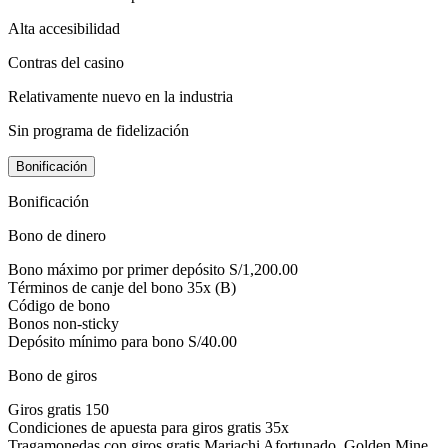
Alta accesibilidad
Contras del casino
Relativamente nuevo en la industria
Sin programa de fidelización
Bonificación
Bonificación
Bono de dinero
Bono máximo por primer depósito
S/1,200.00
Términos de canje del bono
35x (B)
Código de bono
Bonos non-sticky
Depósito mínimo para bono
S/40.00
Bono de giros
Giros gratis
150
Condiciones de apuesta para giros gratis
35x
Tragamonedas con giros gratis
Mariachi Afortunado, Golden Mine