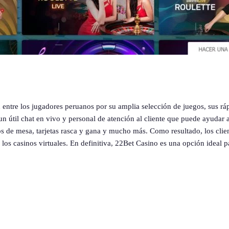
ntre los jugadores peruanos por su amplia selección de juegos, sus rápi
 un útil chat en vivo y personal de atención al cliente que puede ayudar
de mesa, tarjetas rasca y gana y mucho más. Como resultado, los client
os casinos virtuales. En definitiva, 22Bet Casino es una opción ideal 