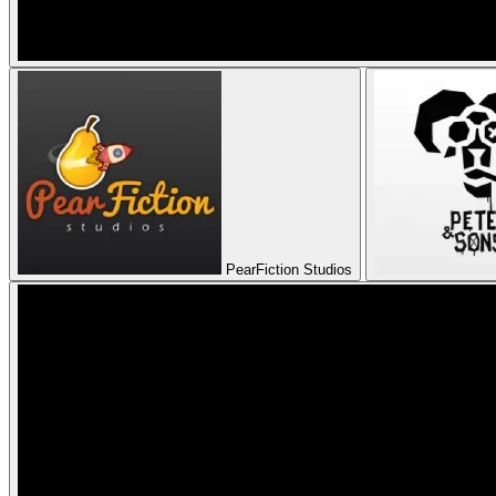
PearFiction Studios