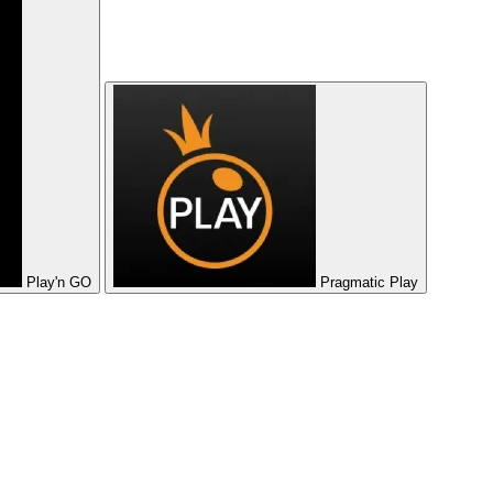
Play'n GO
Pragmatic Play