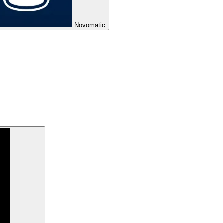
Novomatic