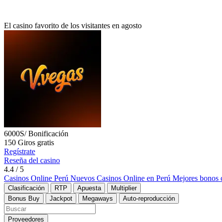
El casino favorito de los visitantes
en agosto
6000S/
Bonificación
150
Giros gratis
Regístrate
Reseña del casino
4.4
/ 5
Casinos Online Perú
Nuevos Casinos Online en Perú
Mejores bonos c
Clasificación
RTP
Apuesta
Multiplier
Bonus Buy
Jackpot
Megaways
Auto-reproducción
Proveedores