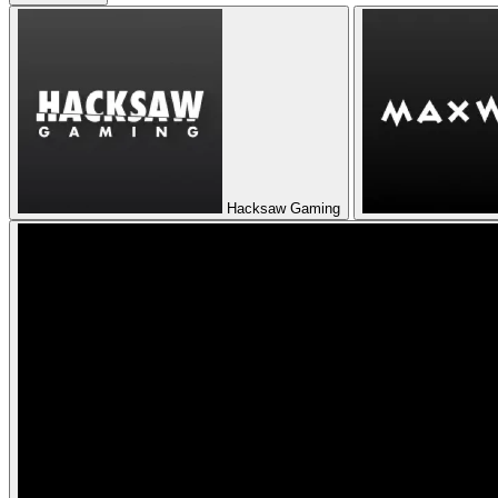
Hacksaw Gaming