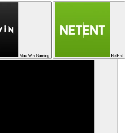
Max Win Gaming
NetEnt