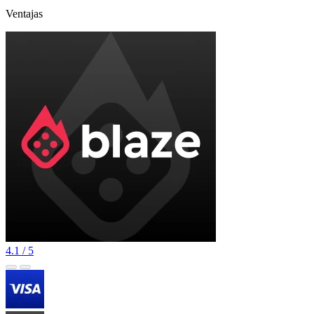
Ventajas
4.1
/ 5