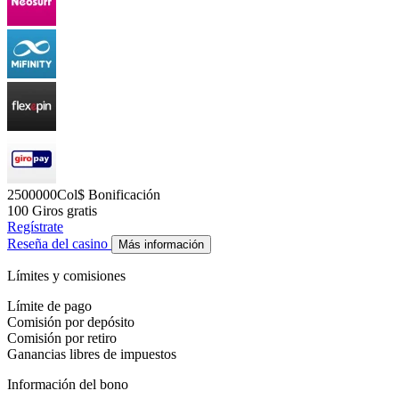
2500000Col$
Bonificación
100
Giros gratis
Regístrate
Reseña del casino
Más información
Límites y comisiones
Límite de pago
Comisión por depósito
Comisión por retiro
Ganancias libres de impuestos
Información del bono