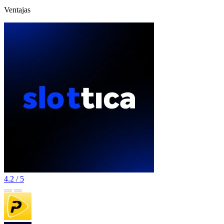
Ventajas
4.2
/ 5