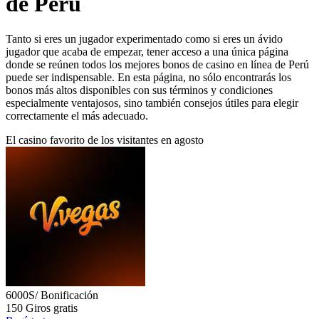
de Perú
Tanto si eres un jugador experimentado como si eres un ávido
jugador que acaba de empezar, tener acceso a una única página
donde se reúnen todos los mejores bonos de casino en línea de Perú
puede ser indispensable. En esta página, no sólo encontrarás los
bonos más altos disponibles con sus términos y condiciones
especialmente ventajosos, sino también consejos útiles para elegir
correctamente el más adecuado.
El casino favorito de los visitantes
en agosto
6000S/
Bonificación
150
Giros gratis