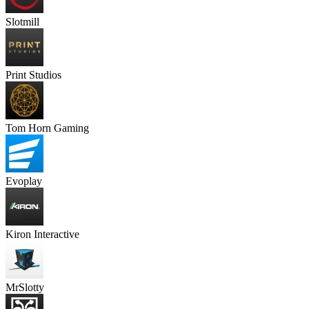
Slotmill
Print Studios
Tom Horn Gaming
Evoplay
Kiron Interactive
MrSlotty