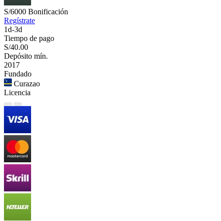
S/6000
Bonificación
Regístrate
1d-3d
Tiempo de pago
S/40.00
Depósito mín.
2017
Fundado
Curazao
Licencia