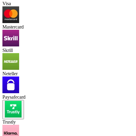
Visa
Mastercard
Skrill
Neteller
Paysafecard
Trustly