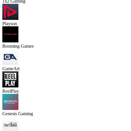
1x2 Gaming
Playson
Booming Games
GameArt
ReelPlay
Genesis Gaming