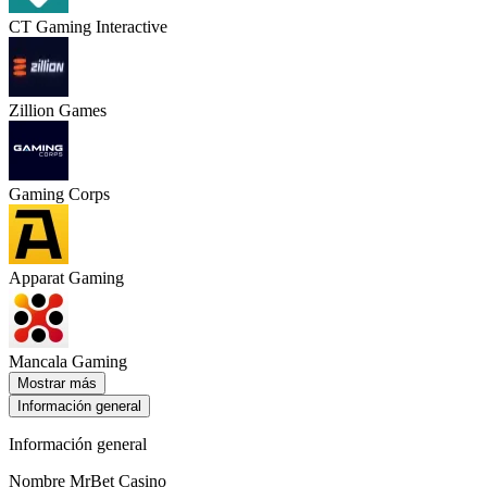
CT Gaming Interactive
Zillion Games
Gaming Corps
Apparat Gaming
Mancala Gaming
Mostrar más
Información general
Información general
Nombre
MrBet Casino