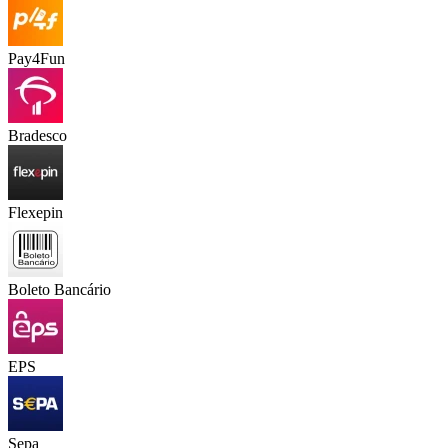
Pay4Fun
Bradesco
Flexepin
Boleto Bancário
EPS
Sepa