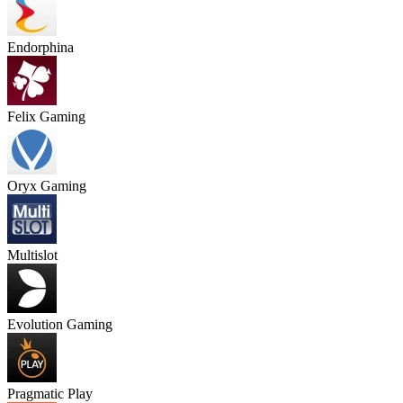
Endorphina
Felix Gaming
Oryx Gaming
Multislot
Evolution Gaming
Pragmatic Play