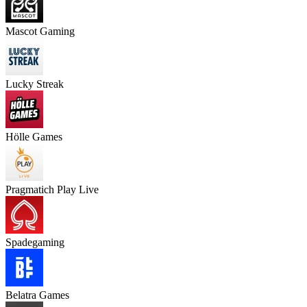
Mascot Gaming
Lucky Streak
Hölle Games
Pragmatich Play Live
Spadegaming
Belatra Games