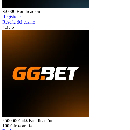
S/6000
Bonificación
Regístrate
Reseña del casino
4.3
/ 5
2500000Col$
Bonificación
100
Giros gratis