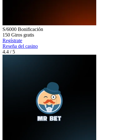
S/6000
Bonificación
150
Giros gratis
Regístrate
Reseña del casino
4.4
/ 5