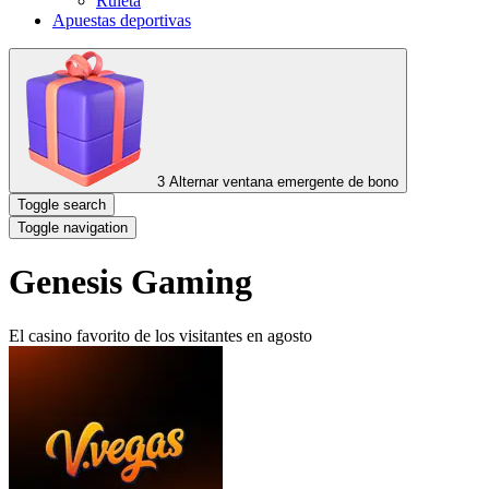
Ruleta
Apuestas deportivas
3
Alternar ventana emergente de bono
Toggle search
Toggle navigation
Genesis Gaming
El casino favorito de los visitantes
en agosto