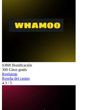
S/800
Bonificación
300
Giros gratis
Regístrate
Reseña del casino
4.3
/ 5