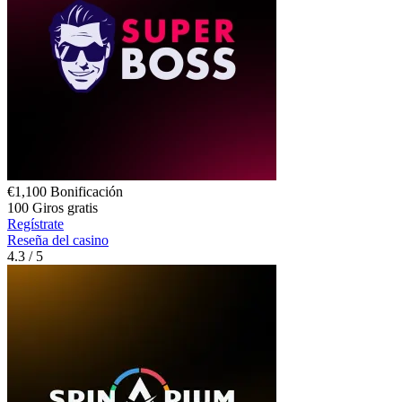
€1,100
Bonificación
100
Giros gratis
Regístrate
Reseña del casino
4.3
/ 5