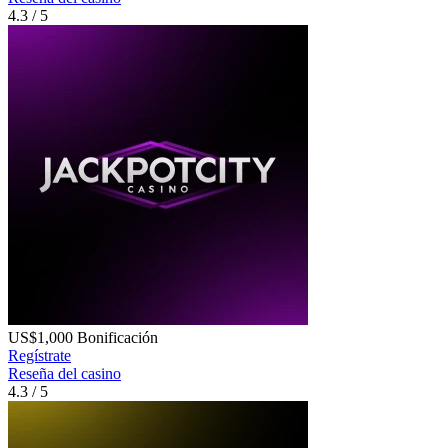
4.3
/ 5
US$1,000
Bonificación
Regístrate
Reseña del casino
4.3
/ 5