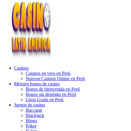
Casinos
Casinos en vivo en Perú
Nuevos Casinos Online en Perú
Mejores bonos de casino
Bonos de bienvenida en Perú
Bonos sin depósito en Perú
Giros Gratis en Perú
Juegos de casino
Baccarat
Blackjack
Bingo
Póker