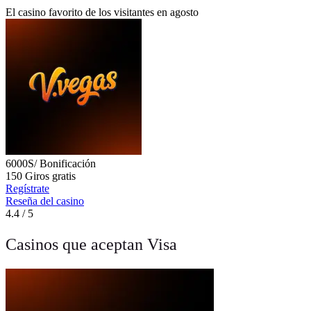
El casino favorito de los visitantes
en agosto
6000S/
Bonificación
150
Giros gratis
Regístrate
Reseña del casino
4.4
/ 5
Casinos que aceptan Visa