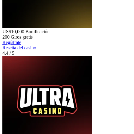
US$10,000
Bonificación
200
Giros gratis
Regístrate
Reseña del casino
4.4
/ 5