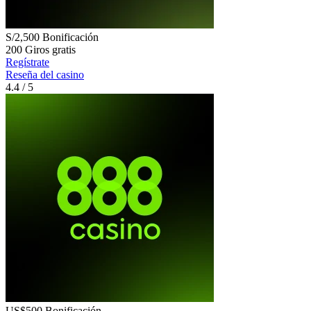
S/2,500
Bonificación
200
Giros gratis
Regístrate
Reseña del casino
4.4
/ 5
US$500
Bonificación