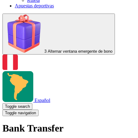
Ruleta
Apuestas deportivas
3
Alternar ventana emergente de bono
Español
Toggle search
Toggle navigation
Bank Transfer