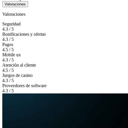
Valoraciones
Valoraciones
Seguridad
4.3
/ 5
Bonificaciones y ofertas
4.3
/ 5
Pagos
4.5
/ 5
Mobile ux
4.3
/ 5
Atención al cliente
4.5
/ 5
Juegos de casino
4.3
/ 5
Proveedores de software
4.3
/ 5