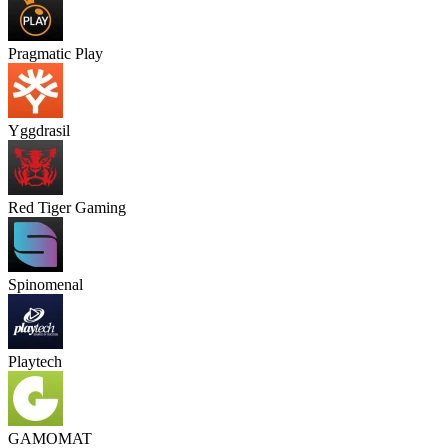
Pragmatic Play
Yggdrasil
Red Tiger Gaming
Spinomenal
Playtech
GAMOMAT