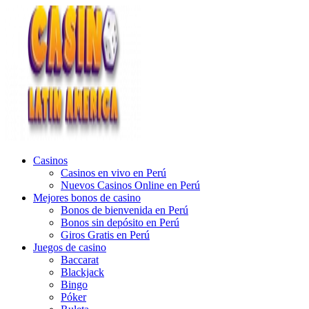
Casinos
Casinos en vivo en Perú
Nuevos Casinos Online en Perú
Mejores bonos de casino
Bonos de bienvenida en Perú
Bonos sin depósito en Perú
Giros Gratis en Perú
Juegos de casino
Baccarat
Blackjack
Bingo
Póker