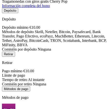
Tragamonedas con giros gratis
Cherry Pop
Información completa del bono
Depósito
Depósito
Depósito mínimo
€10.00
Métodos de depósito
Skrill, Neteller, Bitcoin, Paysafecard, Bank
Transfer, Pago Efectivo, ecoPayz, MuchBetter, Ethereum, Litecoin,
Tether, AstroPay, BitcoinCash, TRON, Scotiabank, Interbank, BCP,
MiFinity, BBVA
Comisión por depósito
Ninguna
Retirar
Retirar
Pago mínimo
€10.00
Límite de pago
Tiempo de retiro
Al instante
Comisión por retiro
Ninguna
Métodos de pago
Métodos de pago