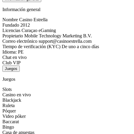
Información general
Nombre
Casino Estrella
Fundado
2012
Licencias
Curaçao eGaming
Propietario
Mobile Technology Marketing B.V.
Correo electrónico
support@casinoestrella.com
Tiempo de verificación (KYC)
De uno a cinco días
Idioma: PE
Chat en vivo
Club VIP
Juegos
Juegos
Slots
Casino en vivo
Blackjack
Ruleta
Póquer
Video póker
Baccarat
Bingo
Casa de apuestas