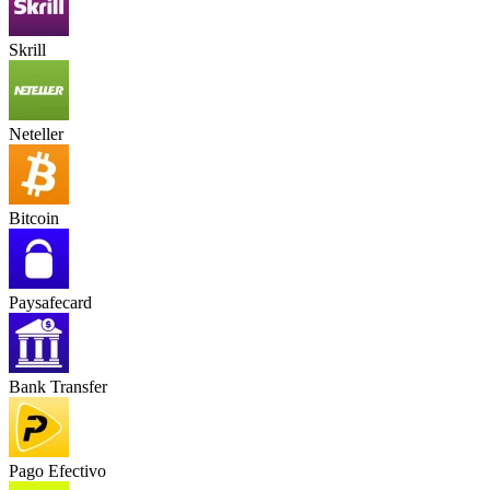
Skrill
Neteller
Bitcoin
Paysafecard
Bank Transfer
Pago Efectivo