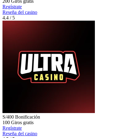
200
Giros gratis
Regístrate
Reseña del casino
4.4
/ 5
S/400
Bonificación
100
Giros gratis
Regístrate
Reseña del casino