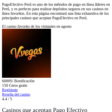
PagoEfectivo Perú es uno de los métodos de pago en línea líderes en
Perú, y es perfecto para realizar depósitos seguros en sus casinos en
línea favoritos. En esta página encontrará una lista exhaustiva de los
principales casinos que aceptan PagoEfectivo en Perú.
El casino favorito de los visitantes
en agosto
6000S/
Bonificación
150
Giros gratis
Regístrate
Reseña del casino
4.4
/ 5
Casinos que aceptan Pago Efectivo