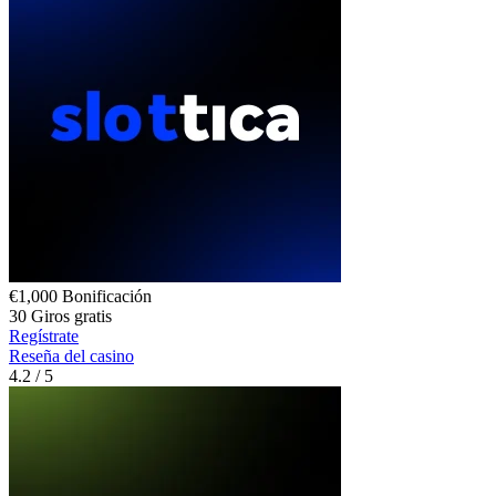
€1,000
Bonificación
30
Giros gratis
Regístrate
Reseña del casino
4.2
/ 5