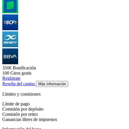
350€
Bonificación
100
Giros gratis
Regístrate
Reseña del casino
Más información
Límites y comisiones
Límite de pago
Comisión por depósito
Comisión por retiro
Ganancias libres de impuestos