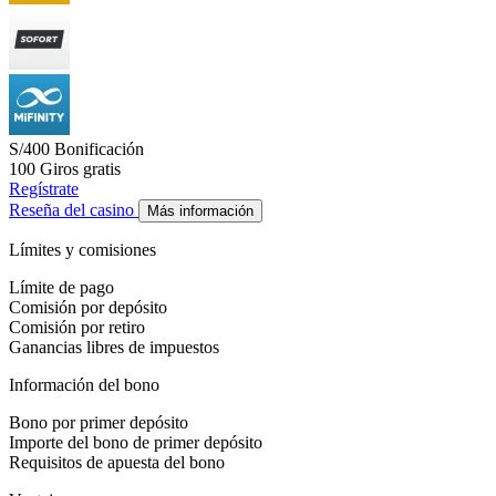
S/400
Bonificación
100
Giros gratis
Regístrate
Reseña del casino
Más información
Límites y comisiones
Límite de pago
Comisión por depósito
Comisión por retiro
Ganancias libres de impuestos
Información del bono
Bono por primer depósito
Importe del bono de primer depósito
Requisitos de apuesta del bono