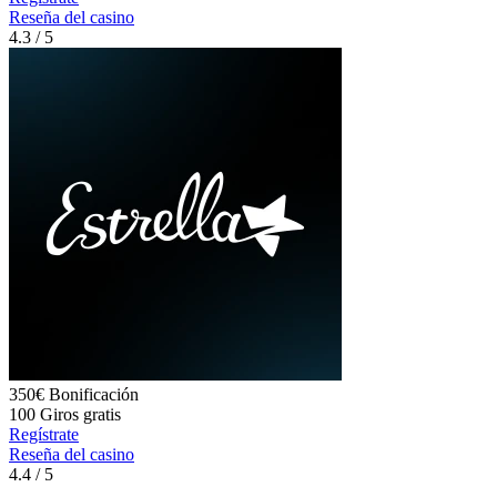
Reseña del casino
4.3
/ 5
350€
Bonificación
100
Giros gratis
Regístrate
Reseña del casino
4.4
/ 5