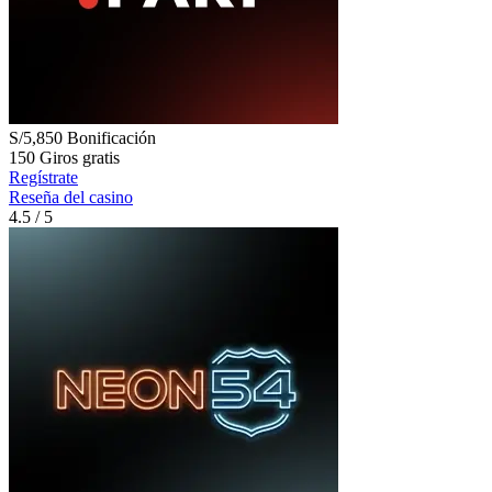
S/5,850
Bonificación
150
Giros gratis
Regístrate
Reseña del casino
4.5
/ 5