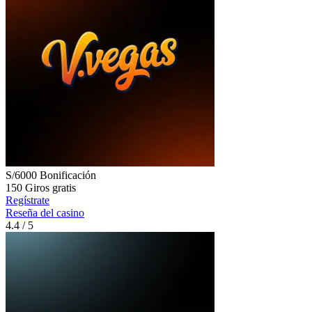
S/6000
Bonificación
150
Giros gratis
Regístrate
Reseña del casino
4.4
/ 5