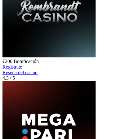
€200
Bonificación
Regístrate
Reseña del casino
4.3
/ 5