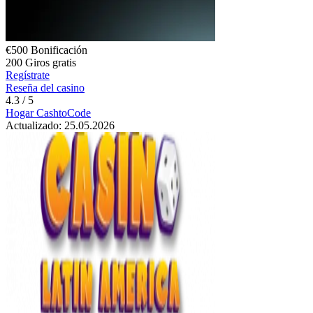
€500
Bonificación
200
Giros gratis
Regístrate
Reseña del casino
4.3
/ 5
Hogar
CashtoCode
Actualizado:
25.05.2026