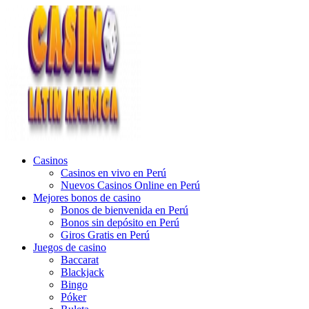
Casinos
Casinos en vivo en Perú
Nuevos Casinos Online en Perú
Mejores bonos de casino
Bonos de bienvenida en Perú
Bonos sin depósito en Perú
Giros Gratis en Perú
Juegos de casino
Baccarat
Blackjack
Bingo
Póker