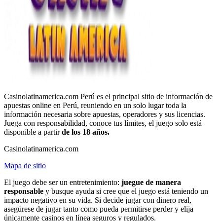
Casinolatinamerica.com Perú es el principal sitio de información de
apuestas online en Perú, reuniendo en un solo lugar toda la
información necesaria sobre apuestas, operadores y sus licencias.
Juega con responsabilidad, conoce tus límites, el juego solo está
disponible a partir
de los 18 años.
Casinolatinamerica.com
Mapa de sitio
El juego debe ser un entretenimiento:
juegue de manera
responsable
y busque ayuda si cree que el juego está teniendo un
impacto negativo en su vida. Si decide jugar con dinero real,
asegúrese de jugar tanto como pueda permitirse perder y elija
únicamente casinos en línea seguros y regulados.