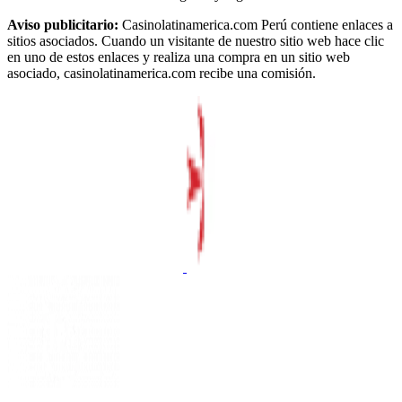
Aviso publicitario:
Casinolatinamerica.com Perú contiene enlaces a
sitios asociados. Cuando un visitante de nuestro sitio web hace clic
en uno de estos enlaces y realiza una compra en un sitio web
asociado, casinolatinamerica.com recibe una comisión.