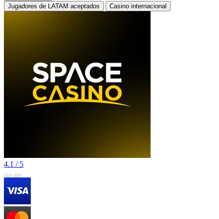
Jugadores de LATAM aceptados
Casino internacional
4.1
/ 5