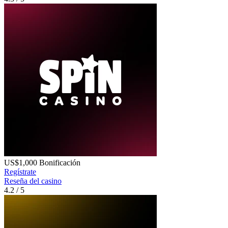
US$1,000
Bonificación
Regístrate
Reseña del casino
4.2
/ 5