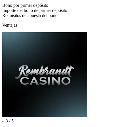
Bono por primer depósito
Importe del bono de primer depósito
Requisitos de apuesta del bono
Ventajas
4.3
/ 5