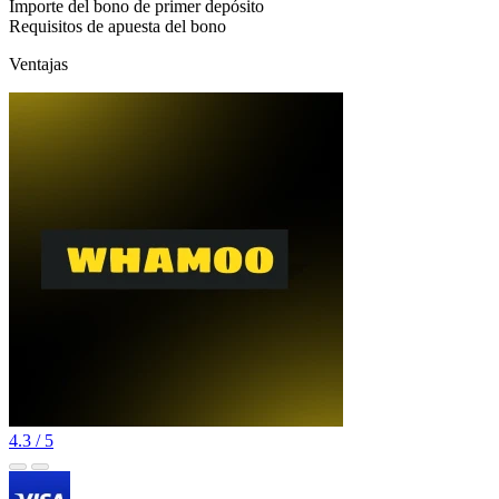
Importe del bono de primer depósito
Requisitos de apuesta del bono
Ventajas
4.3
/ 5