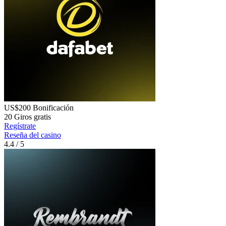
US$200
Bonificación
20
Giros gratis
Regístrate
Reseña del casino
4.4
/ 5