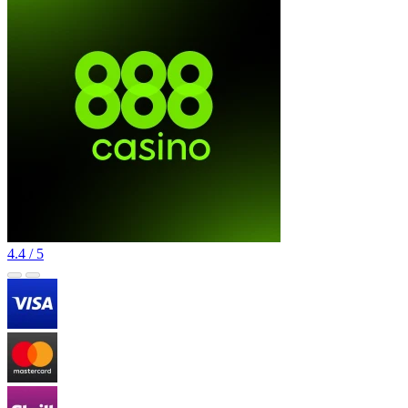
4.4
/ 5