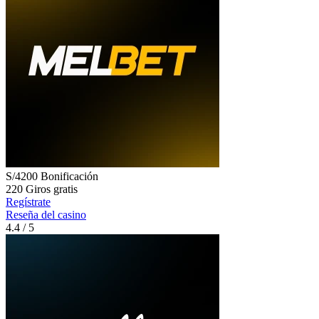
S/4200
Bonificación
220
Giros gratis
Regístrate
Reseña del casino
4.4
/ 5