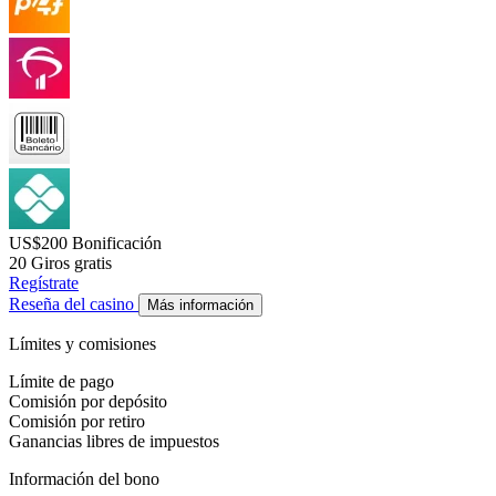
US$200
Bonificación
20
Giros gratis
Regístrate
Reseña del casino
Más información
Límites y comisiones
Límite de pago
Comisión por depósito
Comisión por retiro
Ganancias libres de impuestos
Información del bono