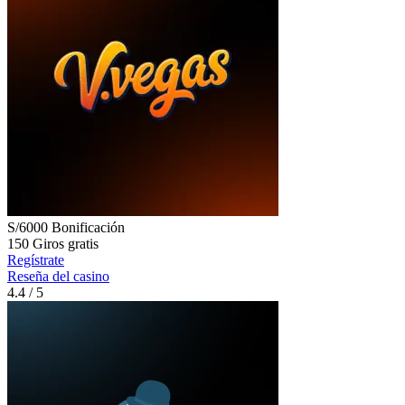
S/6000
Bonificación
150
Giros gratis
Regístrate
Reseña del casino
4.4
/ 5