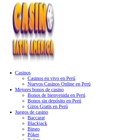
Casinos
Casinos en vivo en Perú
Nuevos Casinos Online en Perú
Mejores bonos de casino
Bonos de bienvenida en Perú
Bonos sin depósito en Perú
Giros Gratis en Perú
Juegos de casino
Baccarat
Blackjack
Bingo
Póker