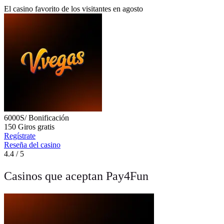
El casino favorito de los visitantes
en agosto
6000S/
Bonificación
150
Giros gratis
Regístrate
Reseña del casino
4.4
/ 5
Casinos que aceptan Pay4Fun