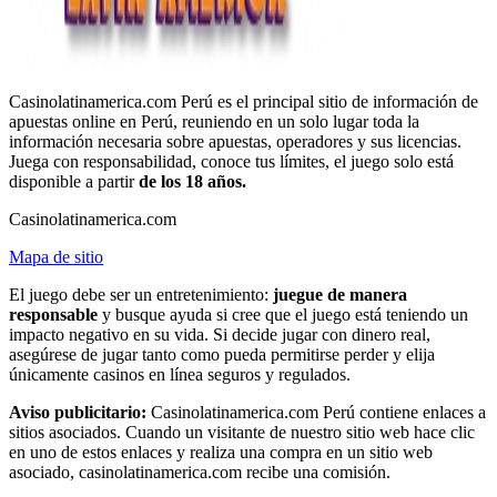
Casinolatinamerica.com Perú es el principal sitio de información de
apuestas online en Perú, reuniendo en un solo lugar toda la
información necesaria sobre apuestas, operadores y sus licencias.
Juega con responsabilidad, conoce tus límites, el juego solo está
disponible a partir
de los 18 años.
Casinolatinamerica.com
Mapa de sitio
El juego debe ser un entretenimiento:
juegue de manera
responsable
y busque ayuda si cree que el juego está teniendo un
impacto negativo en su vida. Si decide jugar con dinero real,
asegúrese de jugar tanto como pueda permitirse perder y elija
únicamente casinos en línea seguros y regulados.
Aviso publicitario:
Casinolatinamerica.com Perú contiene enlaces a
sitios asociados. Cuando un visitante de nuestro sitio web hace clic
en uno de estos enlaces y realiza una compra en un sitio web
asociado, casinolatinamerica.com recibe una comisión.