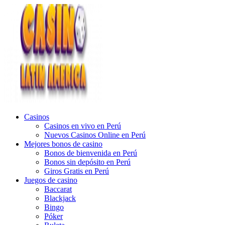
Casinos
Casinos en vivo en Perú
Nuevos Casinos Online en Perú
Mejores bonos de casino
Bonos de bienvenida en Perú
Bonos sin depósito en Perú
Giros Gratis en Perú
Juegos de casino
Baccarat
Blackjack
Bingo
Póker