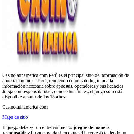
Casinolatinamerica.com Perú es el principal sitio de información de
apuestas online en Perú, reuniendo en un solo lugar toda la
información necesaria sobre apuestas, operadores y sus licencias.
Juega con responsabilidad, conoce tus límites, el juego solo está
disponible a partir
de los 18 años.
Casinolatinamerica.com
Mapa de sitio
El juego debe ser un entretenimiento:
juegue de manera
responsable
y busque ayuda si cree que el juego está teniendo un