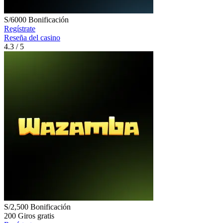
S/6000
Bonificación
Regístrate
Reseña del casino
4.3
/ 5
S/2,500
Bonificación
200
Giros gratis