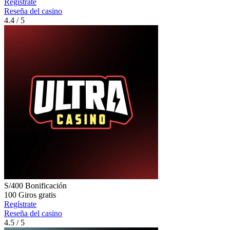
Regístrate
Reseña del casino
4.4
/ 5
S/400
Bonificación
100
Giros gratis
Regístrate
Reseña del casino
4.5
/ 5