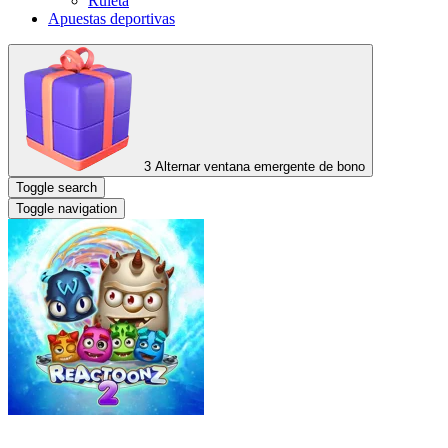
Ruleta
Apuestas deportivas
3
Alternar ventana emergente de bono
Toggle search
Toggle navigation