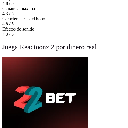
4.8
/ 5
Ganancia máxima
4.3
/ 5
Características del bono
4.8
/ 5
Efectos de sonido
4.3
/ 5
Juega Reactoonz 2 por dinero real