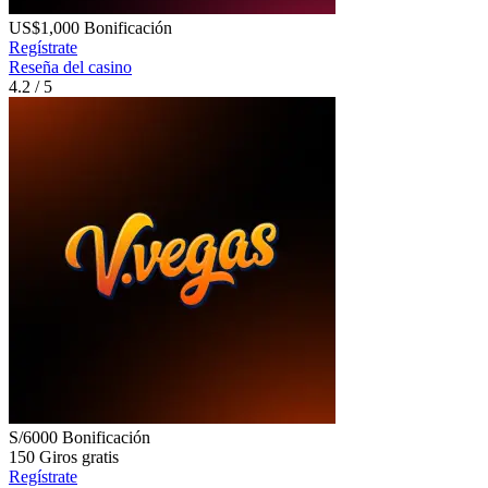
US$1,000
Bonificación
Regístrate
Reseña del casino
4.2
/ 5
S/6000
Bonificación
150
Giros gratis
Regístrate