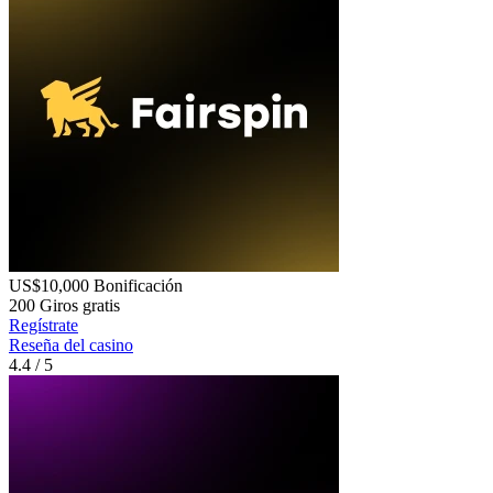
US$10,000
Bonificación
200
Giros gratis
Regístrate
Reseña del casino
4.4
/ 5