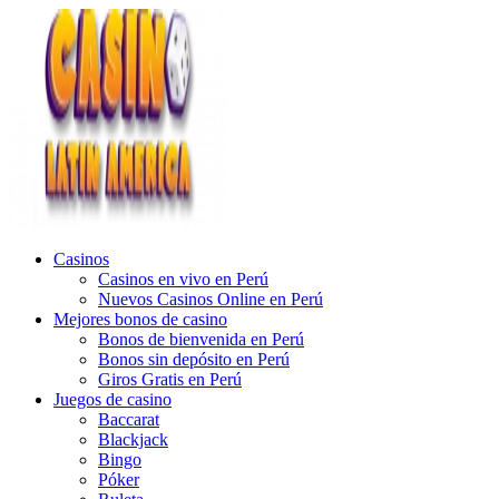
Casinos
Casinos en vivo en Perú
Nuevos Casinos Online en Perú
Mejores bonos de casino
Bonos de bienvenida en Perú
Bonos sin depósito en Perú
Giros Gratis en Perú
Juegos de casino
Baccarat
Blackjack
Bingo
Póker