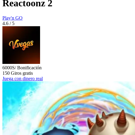
Reactoonz 2
Play'n GO
4.6
/ 5
6000S/
Bonificación
150
Giros gratis
Juega con dinero real