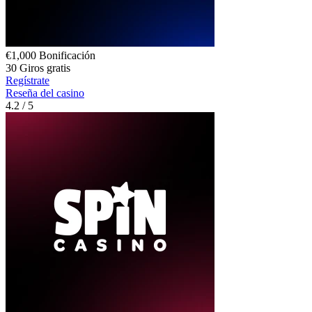
€1,000
Bonificación
30
Giros gratis
Regístrate
Reseña del casino
4.2
/ 5