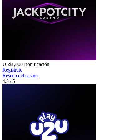
US$1,000
Bonificación
Regístrate
Reseña del casino
4.3
/ 5