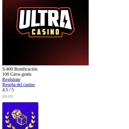
S/400
Bonificación
100
Giros gratis
Regístrate
Reseña del casino
4.5
/ 5