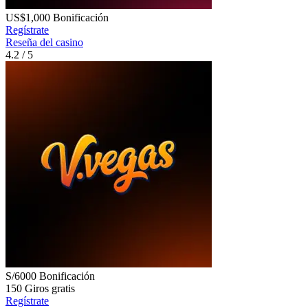
US$1,000
Bonificación
Regístrate
Reseña del casino
4.2
/ 5
S/6000
Bonificación
150
Giros gratis
Regístrate