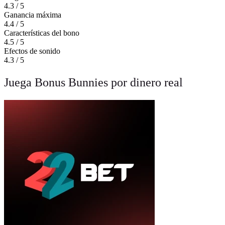
4.3
/ 5
Ganancia máxima
4.4
/ 5
Características del bono
4.5
/ 5
Efectos de sonido
4.3
/ 5
Juega Bonus Bunnies por dinero real