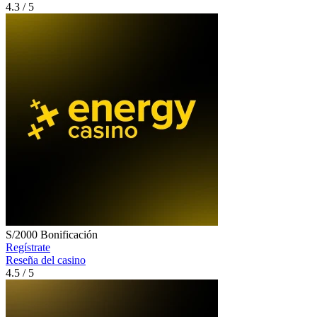
4.3
/ 5
S/2000
Bonificación
Regístrate
Reseña del casino
4.5
/ 5