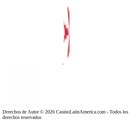
Derechos de Autor © 2026 CasinoLatinAmerica.com - Todos los
derechos reservados