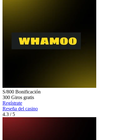
S/800
Bonificación
300
Giros gratis
Regístrate
Reseña del casino
4.3
/ 5