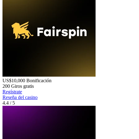
US$10,000
Bonificación
200
Giros gratis
Regístrate
Reseña del casino
4.4
/ 5