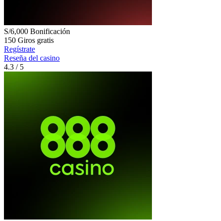
S/6,000
Bonificación
150
Giros gratis
Regístrate
Reseña del casino
4.3
/ 5