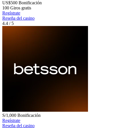
US$500
Bonificación
100
Giros gratis
Regístrate
Reseña del casino
4.4
/ 5
S/1,000
Bonificación
Regístrate
Reseña del casino