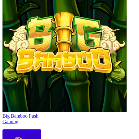
Big Bamboo
Push
Gaming