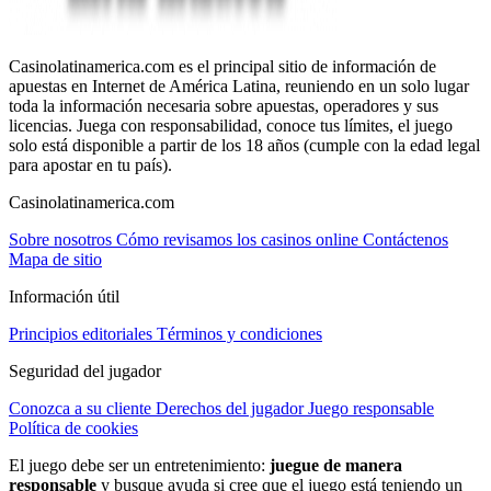
Casinolatinamerica.com es el principal sitio de información de
apuestas en Internet de América Latina, reuniendo en un solo lugar
toda la información necesaria sobre apuestas, operadores y sus
licencias. Juega con responsabilidad, conoce tus límites, el juego
solo está disponible a partir de los 18 años (cumple con la edad legal
para apostar en tu país).
Casinolatinamerica.com
Sobre nosotros
Cómo revisamos los casinos online
Contáctenos
Mapa de sitio
Información útil
Principios editoriales
Términos y condiciones
Seguridad del jugador
Conozca a su cliente
Derechos del jugador
Juego responsable
Política de cookies
El juego debe ser un entretenimiento:
juegue de manera
responsable
y busque ayuda si cree que el juego está teniendo un