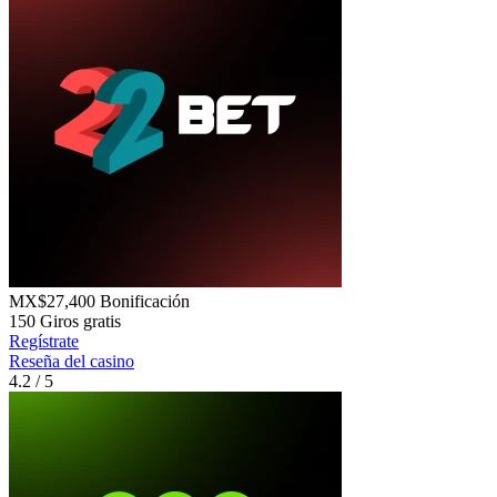
MX$27,400
Bonificación
150
Giros gratis
Regístrate
Reseña del casino
4.2
/ 5