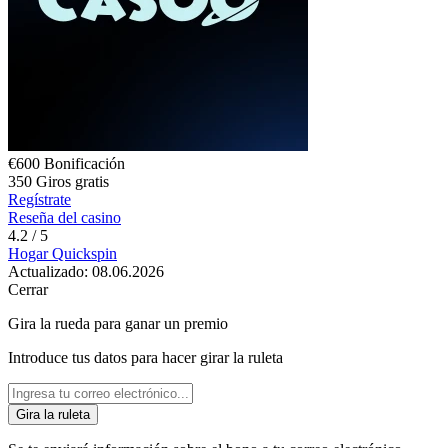
€600
Bonificación
350
Giros gratis
Regístrate
Reseña del casino
4.2
/ 5
Hogar
Quickspin
Actualizado:
08.06.2026
Cerrar
Gira la rueda para ganar un premio
Introduce tus datos para hacer girar la ruleta
Gira la ruleta