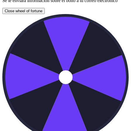
Se te enviará información sobre el bono a tu correo electrónico
Close wheel of fortune