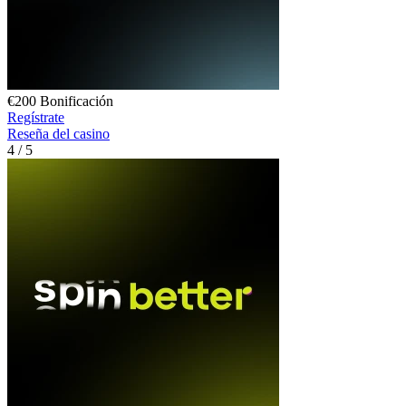
€200
Bonificación
Regístrate
Reseña del casino
4
/ 5