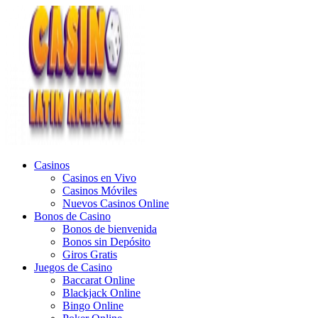
Casinos
Casinos en Vivo
Casinos Móviles
Nuevos Casinos Online
Bonos de Casino
Bonos de bienvenida
Bonos sin Depósito
Giros Gratis
Juegos de Casino
Baccarat Online
Blackjack Online
Bingo Online