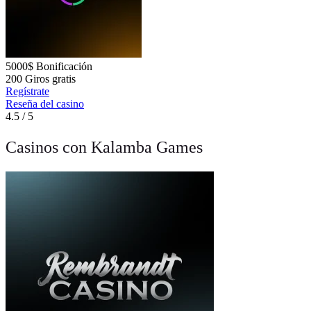
5000$
Bonificación
200
Giros gratis
Regístrate
Reseña del casino
4.5
/ 5
Casinos con Kalamba Games