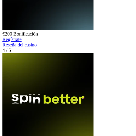
€200
Bonificación
Regístrate
Reseña del casino
4
/ 5