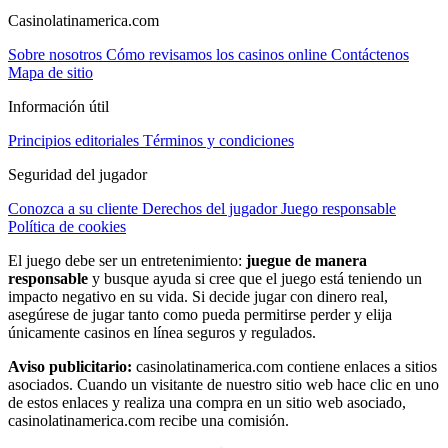
Casinolatinamerica.com
Sobre nosotros
Cómo revisamos los casinos online
Contáctenos
Mapa de sitio
Información útil
Principios editoriales
Términos y condiciones
Seguridad del jugador
Conozca a su cliente
Derechos del jugador
Juego responsable
Política de cookies
El juego debe ser un entretenimiento:
juegue de manera
responsable
y busque ayuda si cree que el juego está teniendo un
impacto negativo en su vida. Si decide jugar con dinero real,
asegúrese de jugar tanto como pueda permitirse perder y elija
únicamente casinos en línea seguros y regulados.
Aviso publicitario:
casinolatinamerica.com contiene enlaces a sitios
asociados. Cuando un visitante de nuestro sitio web hace clic en uno
de estos enlaces y realiza una compra en un sitio web asociado,
casinolatinamerica.com recibe una comisión.