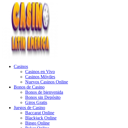
Casinos
Casinos en Vivo
Casinos Móviles
Nuevos Casinos Online
Bonos de Casino
Bonos de bienvenida
Bonos sin Depósito
Giros Gratis
Juegos de Casino
Baccarat Online
Blackjack Online
Bingo Online