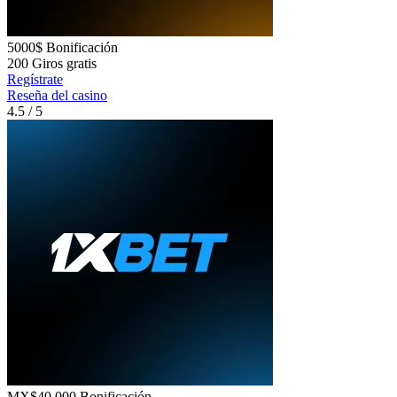
5000$
Bonificación
200
Giros gratis
Regístrate
Reseña del casino
4.5
/ 5
MX$40,000
Bonificación