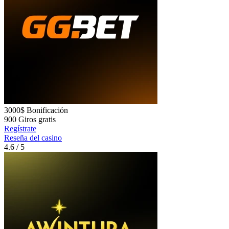
3000$
Bonificación
900
Giros gratis
Regístrate
Reseña del casino
4.6
/ 5