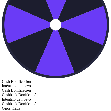
Cash Bonificación
Inténtalo de nuevo
Cash Bonificación
Cashback Bonificación
Inténtalo de nuevo
Cashback Bonificación
Giros gratis