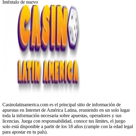
Inténtalo de nuevo
Casinolatinamerica.com es el principal sitio de información de
apuestas en Internet de América Latina, reuniendo en un solo lugar
toda la información necesaria sobre apuestas, operadores y sus
licencias. Juega con responsabilidad, conoce tus límites, el juego
solo está disponible a partir de los 18 años (cumple con la edad legal
para apostar en tu país).