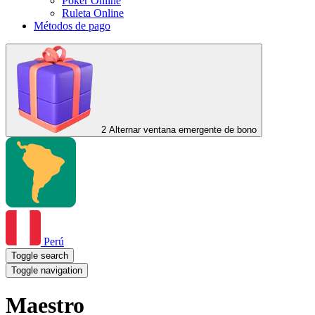
Poker Online
Ruleta Online
Métodos de pago
2
Alternar ventana emergente de bono
Perú
Toggle search
Toggle navigation
Maestro