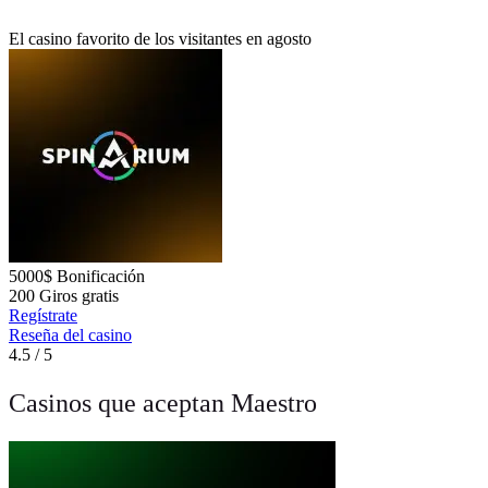
El casino favorito de los visitantes
en agosto
5000$
Bonificación
200
Giros gratis
Regístrate
Reseña del casino
4.5
/ 5
Casinos que aceptan Maestro