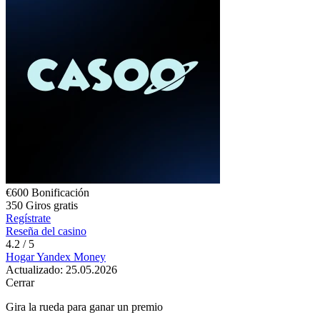
€600
Bonificación
350
Giros gratis
Regístrate
Reseña del casino
4.2
/ 5
Hogar
Yandex Money
Actualizado:
25.05.2026
Cerrar
Gira la rueda para ganar un premio