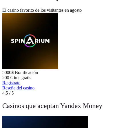
El casino favorito de los visitantes
en agosto
5000$
Bonificación
200
Giros gratis
Regístrate
Reseña del casino
4.5
/ 5
Casinos que aceptan Yandex Money