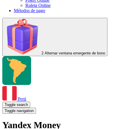
Poker Online
Ruleta Online
Métodos de pago
2
Alternar ventana emergente de bono
Perú
Toggle search
Toggle navigation
Yandex Money