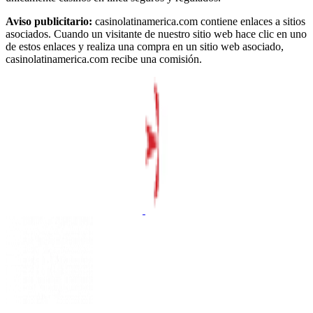
Aviso publicitario:
casinolatinamerica.com contiene enlaces a sitios
asociados. Cuando un visitante de nuestro sitio web hace clic en uno
de estos enlaces y realiza una compra en un sitio web asociado,
casinolatinamerica.com recibe una comisión.