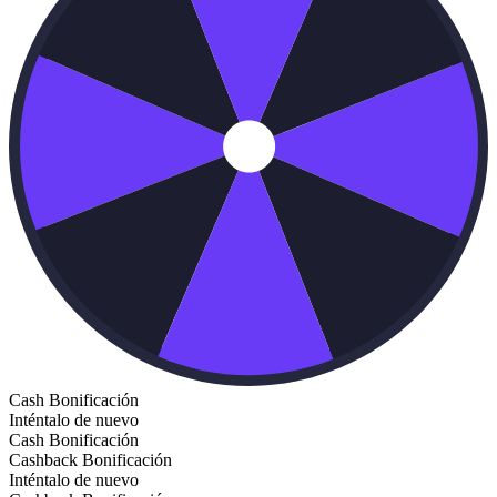
Cash Bonificación
Inténtalo de nuevo
Cash Bonificación
Cashback Bonificación
Inténtalo de nuevo