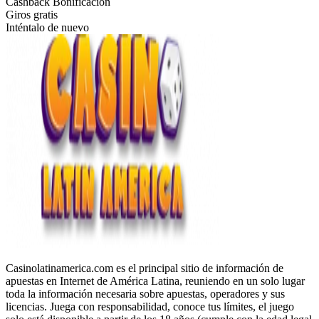
Cashback Bonificación
Giros gratis
Inténtalo de nuevo
Casinolatinamerica.com es el principal sitio de información de
apuestas en Internet de América Latina, reuniendo en un solo lugar
toda la información necesaria sobre apuestas, operadores y sus
licencias. Juega con responsabilidad, conoce tus límites, el juego