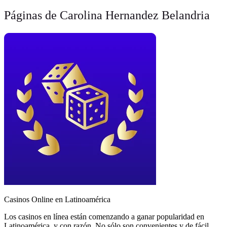
Páginas de Carolina Hernandez Belandria
Casinos Online en Latinoamérica
Los casinos en línea están comenzando a ganar popularidad en
Latinoamérica, y con razón. No sólo son convenientes y de fácil