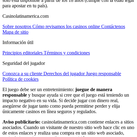
solo está disponible a partir de los 18 años (cumple con la edad legal
para apostar en tu país).
Casinolatinamerica.com
Sobre nosotros
Cómo revisamos los casinos online
Contáctenos
Mapa de sitio
Información útil
Principios editoriales
Términos y condiciones
Seguridad del jugador
Conozca a su cliente
Derechos del jugador
Juego responsable
Política de cookies
El juego debe ser un entretenimiento:
juegue de manera
responsable
y busque ayuda si cree que el juego está teniendo un
impacto negativo en su vida. Si decide jugar con dinero real,
asegúrese de jugar tanto como pueda permitirse perder y elija
únicamente casinos en línea seguros y regulados.
Aviso publicitario:
casinolatinamerica.com contiene enlaces a sitios
asociados. Cuando un visitante de nuestro sitio web hace clic en uno
de estos enlaces y realiza una compra en un sitio web asociado,