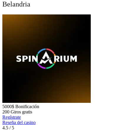
Belandria
5000$
Bonificación
200
Giros gratis
Regístrate
Reseña del casino
4.5
/ 5