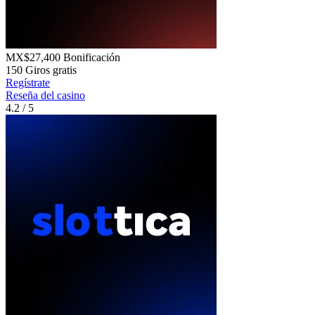
MX$27,400
Bonificación
150
Giros gratis
Regístrate
Reseña del casino
4.2
/ 5