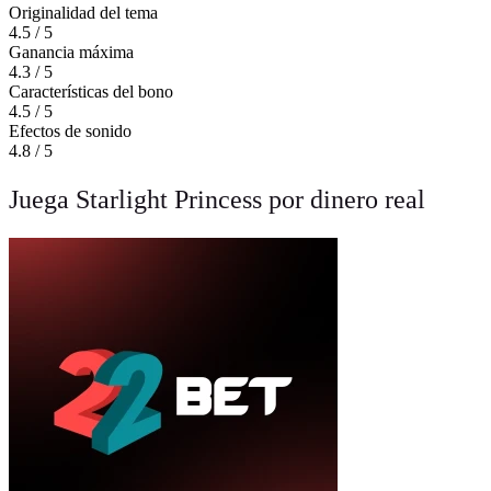
Originalidad del tema
4.5
/ 5
Ganancia máxima
4.3
/ 5
Características del bono
4.5
/ 5
Efectos de sonido
4.8
/ 5
Juega Starlight Princess por dinero real