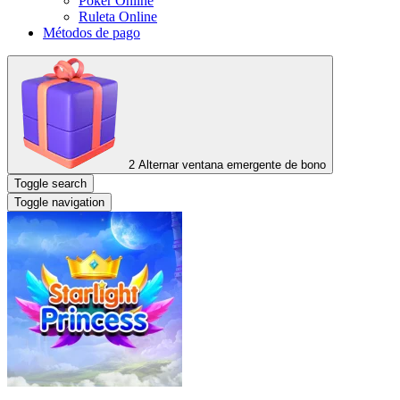
Poker Online
Ruleta Online
Métodos de pago
2
Alternar ventana emergente de bono
Toggle search
Toggle navigation