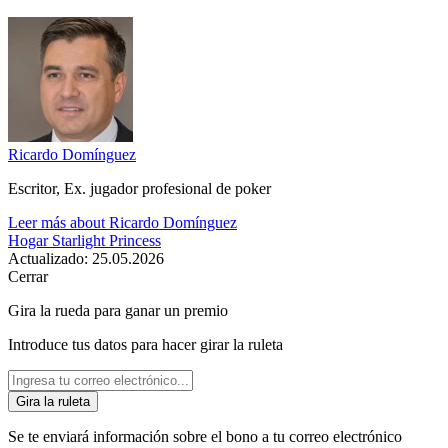
Ricardo Domínguez
Escritor, Ex. jugador profesional de poker
Leer más
about Ricardo Domínguez
Hogar
Starlight Princess
Actualizado:
25.05.2026
Cerrar
Gira la rueda para ganar un premio
Introduce tus datos para hacer girar la ruleta
Gira la ruleta
Se te enviará información sobre el bono a tu correo electrónico