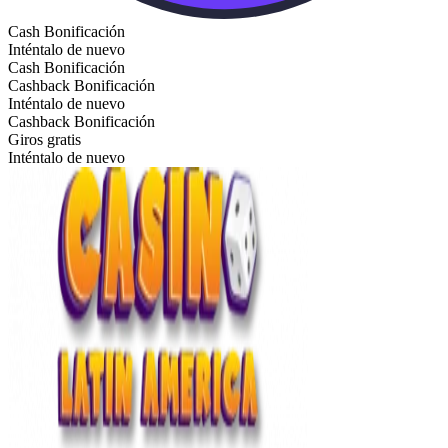
Cash Bonificación
Inténtalo de nuevo
Cash Bonificación
Cashback Bonificación
Inténtalo de nuevo
Cashback Bonificación
Giros gratis
Inténtalo de nuevo