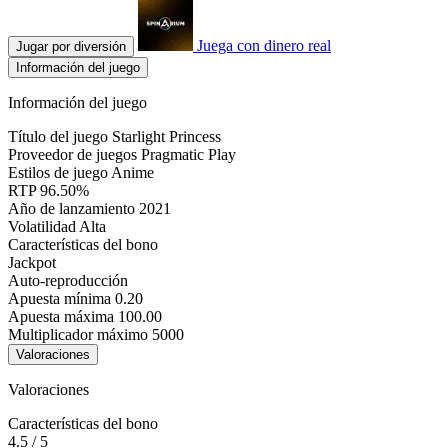
Juega con dinero real
Jugar por diversión
Información del juego
Información del juego
Título del juego
Starlight Princess
Proveedor de juegos
Pragmatic Play
Estilos de juego
Anime
RTP
96.50%
Año de lanzamiento
2021
Volatilidad
Alta
Características del bono
Jackpot
Auto-reproducción
Apuesta mínima
0.20
Apuesta máxima
100.00
Multiplicador máximo
5000
Valoraciones
Valoraciones
Características del bono
4.5
/ 5