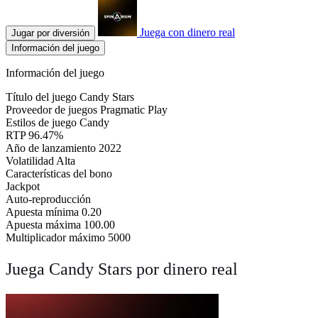
Juega con dinero real
Jugar por diversión
Información del juego
Información del juego
Título del juego
Candy Stars
Proveedor de juegos
Pragmatic Play
Estilos de juego
Candy
RTP
96.47%
Año de lanzamiento
2022
Volatilidad
Alta
Características del bono
Jackpot
Auto-reproducción
Apuesta mínima
0.20
Apuesta máxima
100.00
Multiplicador máximo
5000
Juega Candy Stars por dinero real