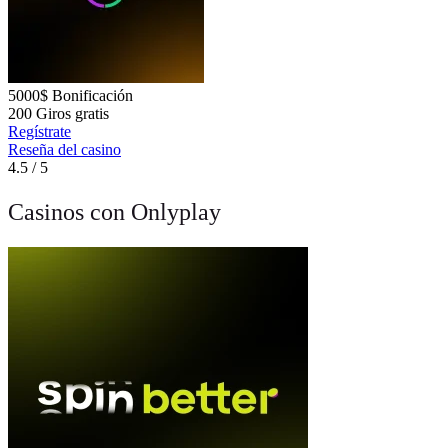
5000$
Bonificación
200
Giros gratis
Regístrate
Reseña del casino
4.5
/ 5
Casinos con Onlyplay