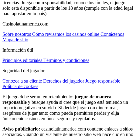
licencias. Juega con responsabilidad, conoce tus límites, el juego
solo está disponible a partir de los 18 años (cumple con la edad legal
para apostar en tu país).
Casinolatinamerica.com
Sobre nosotros
Cómo revisamos los casinos online
Contáctenos
Mapa de sitio
Información útil
Principios editoriales
Términos y condiciones
Seguridad del jugador
Conozca a su cliente
Derechos del jugador
Juego responsable
Política de cookies
El juego debe ser un entretenimiento:
juegue de manera
responsable
y busque ayuda si cree que el juego está teniendo un
impacto negativo en su vida. Si decide jugar con dinero real,
asegúrese de jugar tanto como pueda permitirse perder y elija
únicamente casinos en línea seguros y regulados.
Aviso publicitario:
casinolatinamerica.com contiene enlaces a sitios
asociados. Cuando un visitante de nuestro sitio web hace clic en uno