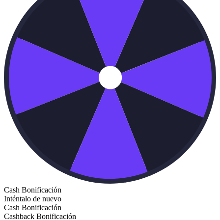
Cash Bonificación
Inténtalo de nuevo
Cash Bonificación
Cashback Bonificación