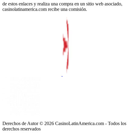
de estos enlaces y realiza una compra en un sitio web asociado,
casinolatinamerica.com recibe una comisión.
Derechos de Autor © 2026 CasinoLatinAmerica.com - Todos los
derechos reservados