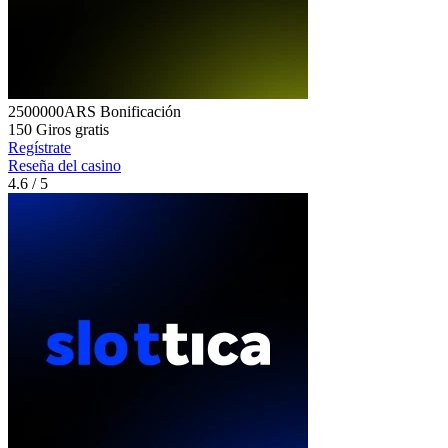
2500000ARS
Bonificación
150
Giros gratis
Regístrate
Reseña del casino
4.6
/ 5