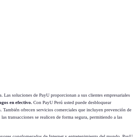
da. Las soluciones de PayU proporcionan a sus clientes empresariales
agos en efectivo.
Con PayU Perú usted puede desbloquear
s. También ofrecen servicios comerciales que incluyen prevención de
las transacciones se realicen de forma segura, permitiendo a las
ayores conglomerados de Internet y entretenimiento del mundo. PayU