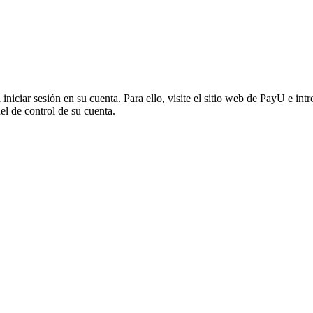
niciar sesión en su cuenta. Para ello, visite el sitio web de PayU e in
l de control de su cuenta.