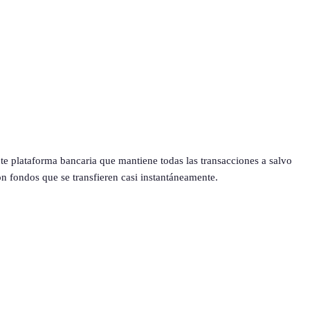
te plataforma bancaria que mantiene todas las transacciones a salvo
on fondos que se transfieren casi instantáneamente.