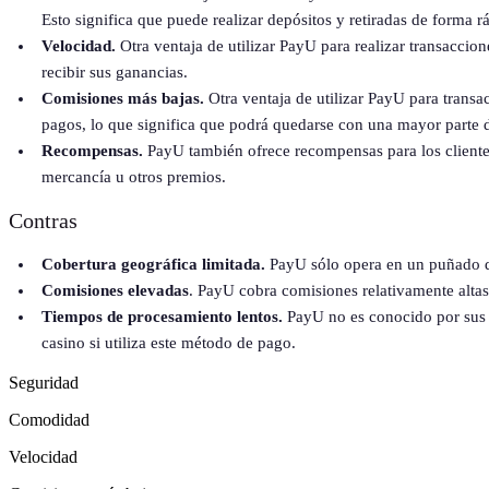
Esto significa que puede realizar depósitos y retiradas de forma rá
Velocidad.
Otra ventaja de utilizar PayU para realizar transaccio
recibir sus ganancias.
Comisiones más bajas.
Otra ventaja de utilizar PayU para trans
pagos, lo que significa que podrá quedarse con una mayor parte 
Recompensas.
PayU también ofrece recompensas para los clientes 
mercancía u otros premios.
Contras
Cobertura geográfica limitada.
PayU sólo opera en un puñado de 
Comisiones elevadas
. PayU cobra comisiones relativamente altas 
Tiempos de procesamiento lentos.
PayU no es conocido por sus r
casino si utiliza este método de pago.
Seguridad
Comodidad
Velocidad