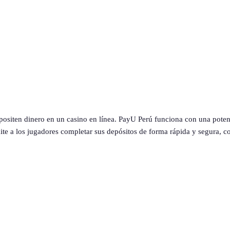
positen dinero en un casino en línea. PayU Perú funciona con una poten
ite a los jugadores completar sus depósitos de forma rápida y segura, c