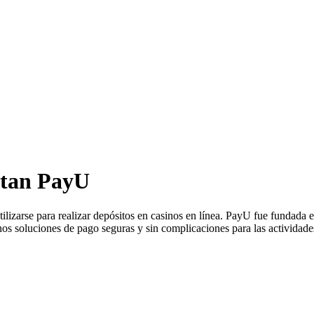
ptan PayU
lizarse para realizar depósitos en casinos en línea. PayU fue fundada e
nos soluciones de pago seguras y sin complicaciones para las actividades 