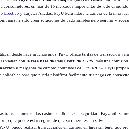
o a consumidores, en más de 16 mercados importantes de todo el mundo
o Efectivo
y Tarjetas Aliadas. PayU Perú lidera la carrera de la innovac
 compañía ha sido crear soluciones de pago simples pero seguras y acces
ilizan desde hace muchos años. PayU ofrece tarifas de transacción vari
das vienen con
la tasa base de PayU Perú de 3.5 %
, más una comisión
nsacción
y márgenes de cambio completos
de 7 % a 9 %.
PayU proporci
io aplicables para que pueda planificar fácilmente sus pagos en consecue
las transacciones en los casinos en línea es la seguridad. PayU utiliza
por lo que puede estar seguro de que su dinero está a salvo.
ayU, puede realizar transacciones en casinos en línea sin tener que prop