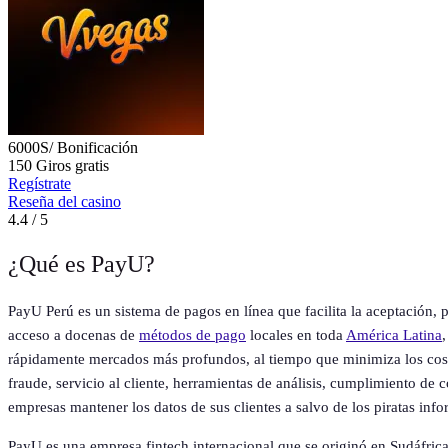
6000S/
Bonificación
150
Giros gratis
Regístrate
Reseña del casino
4.4
/ 5
¿Qué es PayU?
PayU Perú es un sistema de pagos en línea que facilita la aceptación,
acceso a docenas de
métodos de pago
locales en toda
América Latina
rápidamente mercados más profundos, al tiempo que minimiza los costo
fraude, servicio al cliente, herramientas de análisis, cumplimiento de
empresas mantener los datos de sus clientes a salvo de los piratas info
PayU es una empresa fintech internacional que se originó en Sudáfric