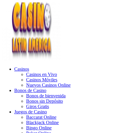
Casinos
Casinos en Vivo
Casinos Móviles
Nuevos Casinos Online
Bonos de Casino
Bonos de bienvenida
Bonos sin Depósito
Giros Gratis
Juegos de Casino
Baccarat Online
Blackjack Online
Bingo Online