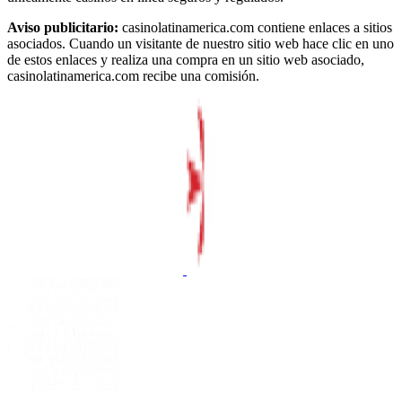
Aviso publicitario:
casinolatinamerica.com contiene enlaces a sitios
asociados. Cuando un visitante de nuestro sitio web hace clic en uno
de estos enlaces y realiza una compra en un sitio web asociado,
casinolatinamerica.com recibe una comisión.