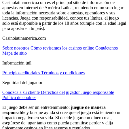
Casinolatinamerica.com es el principal sitio de información de
apuestas en Internet de América Latina, reuniendo en un solo lugar
toda la información necesaria sobre apuestas, operadores y sus
licencias. Juega con responsabilidad, conoce tus límites, el juego
solo está disponible a partir de los 18 años (cumple con la edad legal
para apostar en tu país).
Casinolatinamerica.com
Sobre nosotros
Cómo revisamos los casinos online
Contáctenos
Mapa de sitio
Información útil
Principios editoriales
Términos y condiciones
Seguridad del jugador
Conozca a su cliente
Derechos del jugador
Juego responsable
Política de cookies
El juego debe ser un entretenimiento:
juegue de manera
responsable
y busque ayuda si cree que el juego está teniendo un
impacto negativo en su vida. Si decide jugar con dinero real,
asegúrese de jugar tanto como pueda permitirse perder y elija
únicamente casinos en línea seguros y regulados.