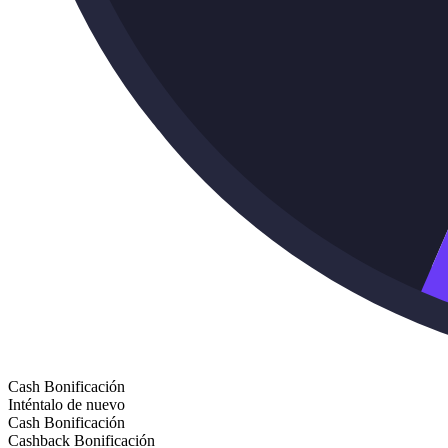
Cash Bonificación
Inténtalo de nuevo
Cash Bonificación
Cashback Bonificación