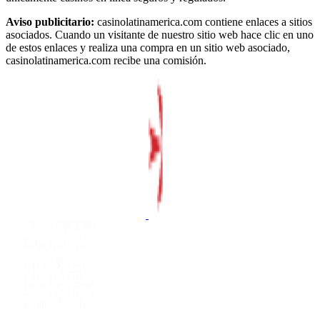
Aviso publicitario:
casinolatinamerica.com contiene enlaces a sitios
asociados. Cuando un visitante de nuestro sitio web hace clic en uno
de estos enlaces y realiza una compra en un sitio web asociado,
casinolatinamerica.com recibe una comisión.