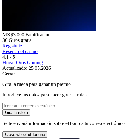
MX$3,000
Bonificación
30
Giros gratis
Regístrate
Reseña del casino
4.1
/ 5
Hogar
Oros Gaming
Actualizado:
25.05.2026
Cerrar
Gira la rueda para ganar un premio
Introduce tus datos para hacer girar la ruleta
Gira la ruleta
Se te enviará información sobre el bono a tu correo electrónico
Close wheel of fortune