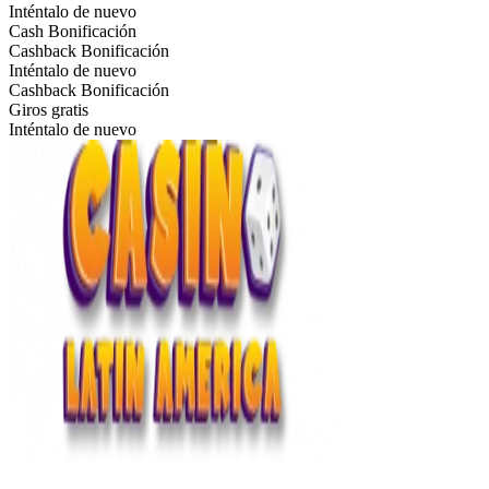
Inténtalo de nuevo
Cash Bonificación
Cashback Bonificación
Inténtalo de nuevo
Cashback Bonificación
Giros gratis
Inténtalo de nuevo