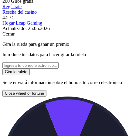
200
Giros gratis
Regístrate
Reseña del casino
4.5
/ 5
Hogar
Leap Gaming
Actualizado:
25.05.2026
Cerrar
Gira la rueda para ganar un premio
Introduce tus datos para hacer girar la ruleta
Gira la ruleta
Se te enviará información sobre el bono a tu correo electrónico
Close wheel of fortune