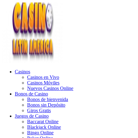
Casinos
Casinos en Vivo
Casinos Móviles
Nuevos Casinos Online
Bonos de Casino
Bonos de bienvenida
Bonos sin Depósito
Giros Gratis
Juegos de Casino
Baccarat Online
Blackjack Online
Bingo Online