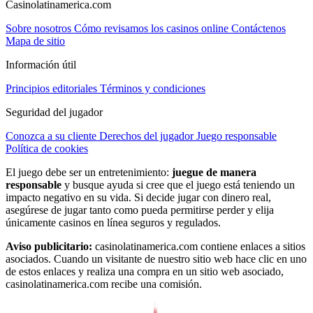
Casinolatinamerica.com
Sobre nosotros
Cómo revisamos los casinos online
Contáctenos
Mapa de sitio
Información útil
Principios editoriales
Términos y condiciones
Seguridad del jugador
Conozca a su cliente
Derechos del jugador
Juego responsable
Política de cookies
El juego debe ser un entretenimiento:
juegue de manera
responsable
y busque ayuda si cree que el juego está teniendo un
impacto negativo en su vida. Si decide jugar con dinero real,
asegúrese de jugar tanto como pueda permitirse perder y elija
únicamente casinos en línea seguros y regulados.
Aviso publicitario:
casinolatinamerica.com contiene enlaces a sitios
asociados. Cuando un visitante de nuestro sitio web hace clic en uno
de estos enlaces y realiza una compra en un sitio web asociado,
casinolatinamerica.com recibe una comisión.