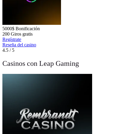
5000$
Bonificación
200
Giros gratis
Regístrate
Reseña del casino
4.5
/ 5
Casinos con Leap Gaming