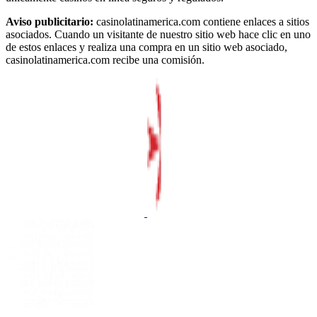
Aviso publicitario:
casinolatinamerica.com contiene enlaces a sitios
asociados. Cuando un visitante de nuestro sitio web hace clic en uno
de estos enlaces y realiza una compra en un sitio web asociado,
casinolatinamerica.com recibe una comisión.