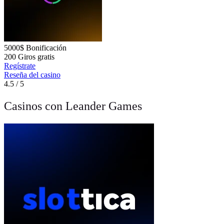
5000$
Bonificación
200
Giros gratis
Regístrate
Reseña del casino
4.5
/ 5
Casinos con Leander Games