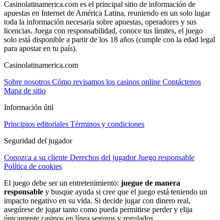
Casinolatinamerica.com es el principal sitio de información de
apuestas en Internet de América Latina, reuniendo en un solo lugar
toda la información necesaria sobre apuestas, operadores y sus
licencias. Juega con responsabilidad, conoce tus límites, el juego
solo está disponible a partir de los 18 años (cumple con la edad legal
para apostar en tu país).
Casinolatinamerica.com
Sobre nosotros
Cómo revisamos los casinos online
Contáctenos
Mapa de sitio
Información útil
Principios editoriales
Términos y condiciones
Seguridad del jugador
Conozca a su cliente
Derechos del jugador
Juego responsable
Política de cookies
El juego debe ser un entretenimiento:
juegue de manera
responsable
y busque ayuda si cree que el juego está teniendo un
impacto negativo en su vida. Si decide jugar con dinero real,
asegúrese de jugar tanto como pueda permitirse perder y elija
únicamente casinos en línea seguros y regulados.