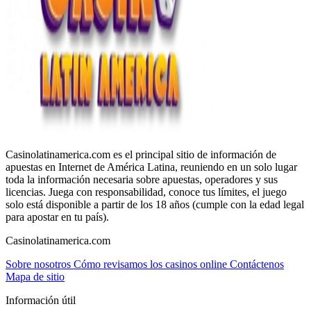
Casinolatinamerica.com es el principal sitio de información de
apuestas en Internet de América Latina, reuniendo en un solo lugar
toda la información necesaria sobre apuestas, operadores y sus
licencias. Juega con responsabilidad, conoce tus límites, el juego
solo está disponible a partir de los 18 años (cumple con la edad legal
para apostar en tu país).
Casinolatinamerica.com
Sobre nosotros
Cómo revisamos los casinos online
Contáctenos
Mapa de sitio
Información útil