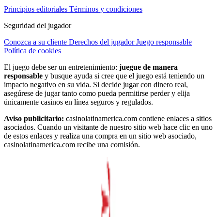
Principios editoriales
Términos y condiciones
Seguridad del jugador
Conozca a su cliente
Derechos del jugador
Juego responsable
Política de cookies
El juego debe ser un entretenimiento:
juegue de manera
responsable
y busque ayuda si cree que el juego está teniendo un
impacto negativo en su vida. Si decide jugar con dinero real,
asegúrese de jugar tanto como pueda permitirse perder y elija
únicamente casinos en línea seguros y regulados.
Aviso publicitario:
casinolatinamerica.com contiene enlaces a sitios
asociados. Cuando un visitante de nuestro sitio web hace clic en uno
de estos enlaces y realiza una compra en un sitio web asociado,
casinolatinamerica.com recibe una comisión.