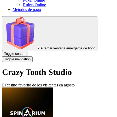
Poker Online
Ruleta Online
Métodos de pago
2
Alternar ventana emergente de bono
Toggle search
Toggle navigation
Crazy Tooth Studio
El casino favorito de los visitantes
en agosto