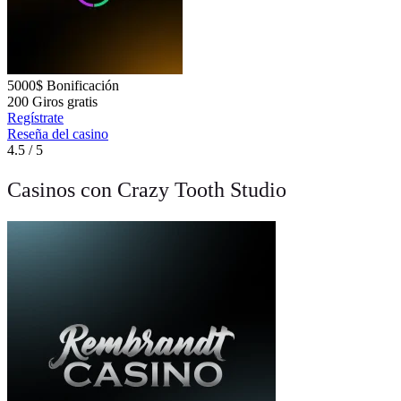
5000$
Bonificación
200
Giros gratis
Regístrate
Reseña del casino
4.5
/ 5
Casinos con Crazy Tooth Studio