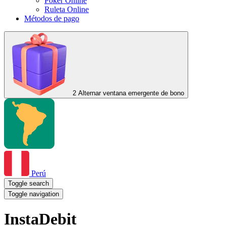
Poker Online
Ruleta Online
Métodos de pago
2
Alternar ventana emergente de bono
Perú
Toggle search
Toggle navigation
InstaDebit